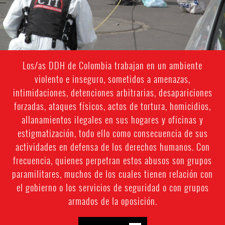
Los/as DDH de Colombia trabajan en un ambiente
violento e inseguro, sometidos a amenazas,
intimidaciones, detenciones arbitrarias, desapariciones
forzadas, ataques físicos, actos de tortura, homicidios,
allanamientos ilegales en sus hogares y oficinas y
estigmatización, todo ello como consecuencia de sus
actividades en defensa de los derechos humanos. Con
frecuencia, quienes perpetran estos abusos son grupos
paramilitares, muchos de los cuales tienen relación con
el gobierno o los servicios de seguridad o con grupos
armados de la oposición.