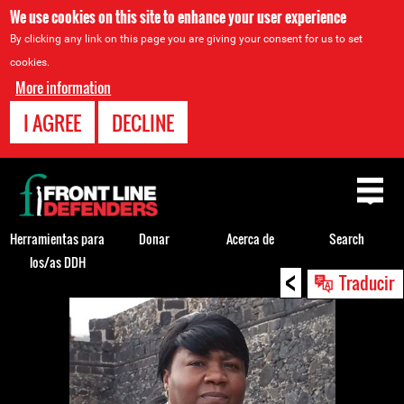
We use cookies on this site to enhance your user experience
By clicking any link on this page you are giving your consent for us to set
cookies.
More information
I AGREE
DECLINE
Back
to
top
Herramientas para
Donar
Acerca de
Search
los/as DDH
<
Back
Traducir
to
top