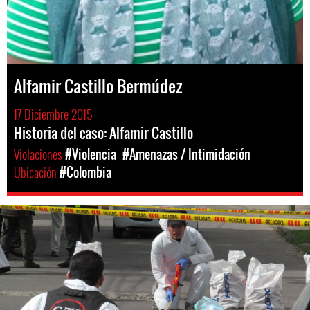
Alfamir Castillo Bermúdez
17 Diciembre 2015
Historia del caso: Alfamir Castillo
Violaciones
#Violencia
#Amenazas / Intimidación
Ubicación
#Colombia
colombia-
general-
context.jpg