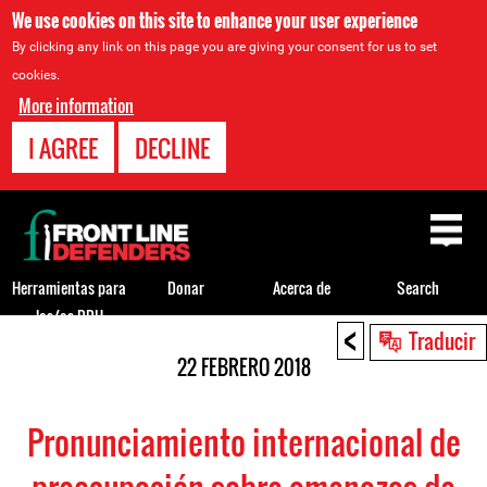
We use cookies on this site to enhance your user experience
By clicking any link on this page you are giving your consent for us to set
cookies.
More information
I AGREE
DECLINE
Back
to
top
Herramientas para
Donar
Acerca de
Search
los/as DDH
<
Back
Traducir
to
22 FEBRERO 2018
top
Pronunciamiento internacional de