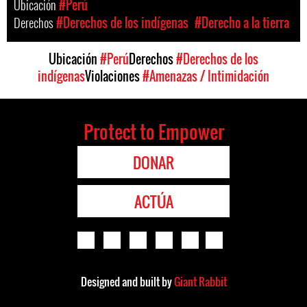
Ubicación
#Perú
Derechos
#Derechos de los indígenas
#Derecho a la tierra
Ubicación
#Perú
Derechos
#Derechos de los
indígenas
Violaciones
#Amenazas / Intimidación
Protect to Empower
DONAR
ACTÚA
Designed and built by
Giant Rabbit