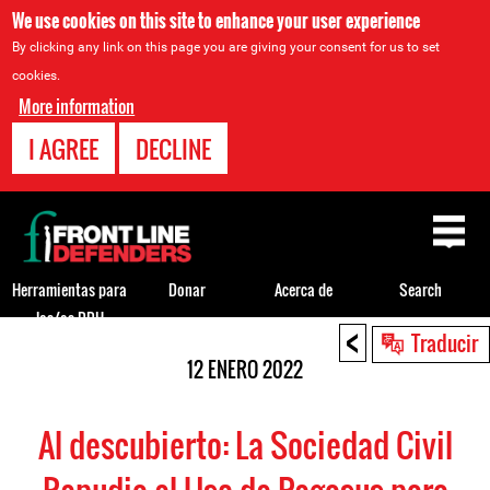
We use cookies on this site to enhance your user experience
By clicking any link on this page you are giving your consent for us to set
cookies.
More information
I AGREE
DECLINE
Back
to
top
Herramientas para
Donar
Acerca de
Search
los/as DDH
<
Back
Traducir
to
12 ENERO 2022
top
Al descubierto: La Sociedad Civil