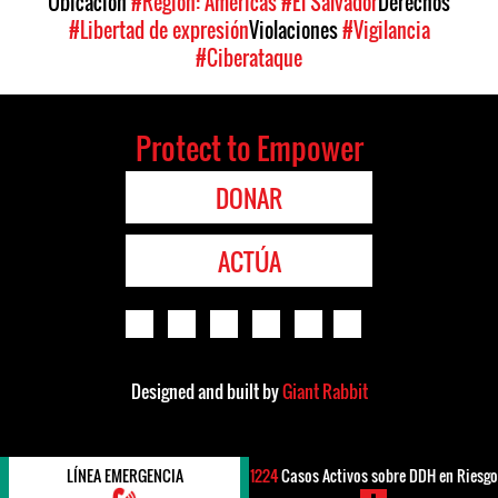
Ubicación
#Region: Americas
#El Salvador
Derechos
#Libertad de expresión
Violaciones
#Vigilancia
#Ciberataque
Protect to Empower
DONAR
ACTÚA
Designed and built by
Giant Rabbit
LÍNEA EMERGENCIA
1224
Casos Activos sobre DDH en Riesgo