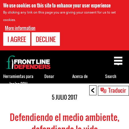
We use cookies on this site to enhance your user experience
By clicking any link on this page you are giving your consent for us to set
cookies.
More information
I AGREE
DECLINE
Back
to
top
Herramientas para
Donar
Acerca de
Search
los/as DDH
<
Back
Traducir
to
5 JULIO 2017
top
Defendiendo el medio ambiente,