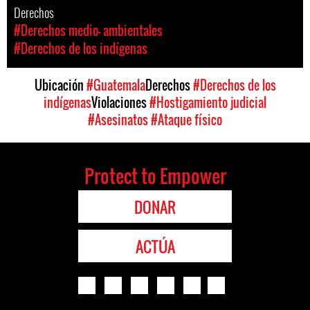
Derechos
#Derechos medio- ambientales
#Derechos de los indígenas
Ubicación
#Guatemala
Derechos
#Derechos de los
indígenas
Violaciones
#Hostigamiento judicial
#Asesinatos
#Ataque físico
Protect to Empower
DONAR
ACTÚA