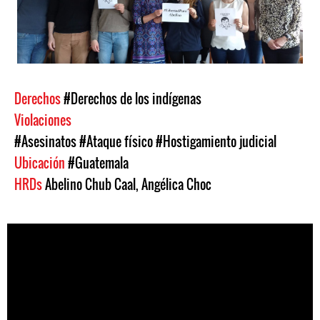
Derechos
#Derechos de los indígenas
Violaciones
#Asesinatos
#Ataque físico
#Hostigamiento judicial
Ubicación
#Guatemala
HRDs
Abelino Chub Caal
,
Angélica Choc