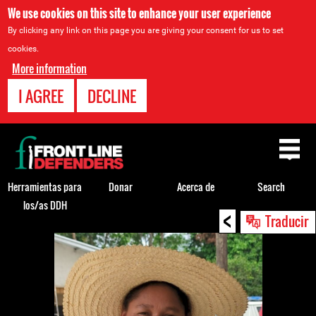
We use cookies on this site to enhance your user experience
By clicking any link on this page you are giving your consent for us to set
cookies.
More information
I AGREE
DECLINE
Back
to
top
Herramientas para
Donar
Acerca de
Search
los/as DDH
<
Back
Traducir
to
top