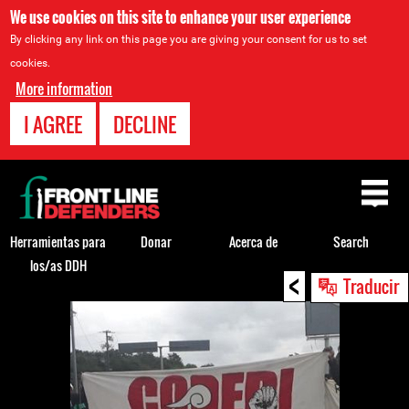
We use cookies on this site to enhance your user experience
By clicking any link on this page you are giving your consent for us to set
cookies.
More information
I AGREE
DECLINE
Back
to
top
Herramientas para
Donar
Acerca de
Search
los/as DDH
<
Back
Traducir
to
top