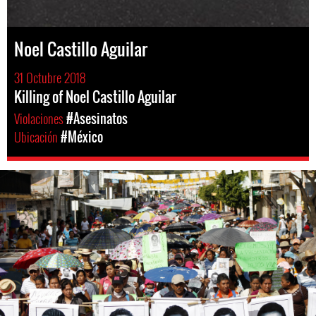
Noel Castillo Aguilar
31 Octubre 2018
Killing of Noel Castillo Aguilar
Violaciones
#Asesinatos
Ubicación
#México
#Mexico-
general-
context.jpg