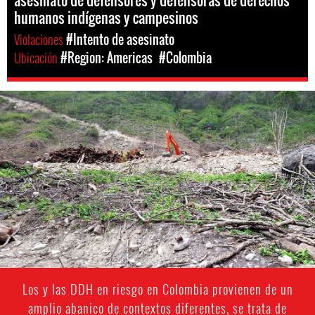
asesinato de defensores y defensoras de derechos
humanos indígenas y campesinos
Violaciones
#Intento de asesinato
Ubicación
#Region: Americas
#Colombia
colombia-
environment-
context.jpeg
Los y las DDH en riesgo en Colombia provienen de un
amplio abanico de contextos diferentes, se trata de