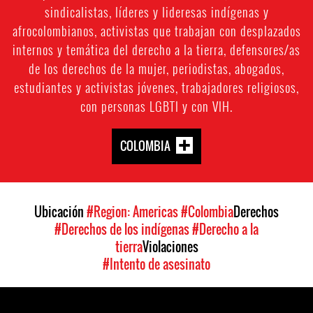
sindicalistas, líderes y lideresas indígenas y
afrocolombianos, activistas que trabajan con desplazados
internos y temática del derecho a la tierra, defensores/as
de los derechos de la mujer, periodistas, abogados,
estudiantes y activistas jóvenes, trabajadores religiosos,
con personas LGBTI y con VIH.
COLOMBIA
Ubicación
#Region: Americas
#Colombia
Derechos
#Derechos de los indígenas
#Derecho a la
tierra
Violaciones
#Intento de asesinato