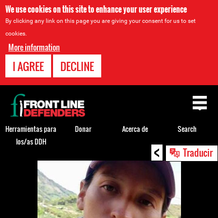
We use cookies on this site to enhance your user experience
By clicking any link on this page you are giving your consent for us to set
cookies.
More information
I AGREE
DECLINE
Back
to
top
Herramientas para
Donar
Acerca de
Search
los/as DDH
<
Back
Traducir
to
top