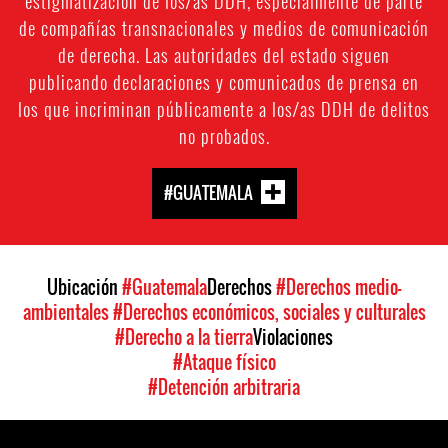
estigmatización de los/as DDH, especialmente de parte
de compañías transnacionales y medios de comunicación
de derecha. Las autoridades del estado siguen
publicando declaraciones y comunicados de prensa en
los que incriminan públicamente a los/as DDH de delitos
no probados.
#GUATEMALA
Ubicación
#Guatemala
Derechos
#Derechos medio-
ambientales
#Derechos económicos, sociales y culturales
#Derecho a la tierra
Violaciones
#Ataque físico
#Detención arbitraria