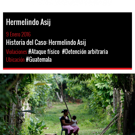
Hermelindo Asij
9 Enero 2016
Historia del Caso: Hermelindo Asij
Violaciones
#Ataque físico
#Detención arbitraria
Ubicación
#Guatemala
guatemala-
general-
context.jpg