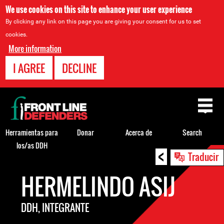
We use cookies on this site to enhance your user experience
By clicking any link on this page you are giving your consent for us to set
cookies.
More information
I AGREE
DECLINE
Back
to
top
Herramientas para
Donar
Acerca de
Search
los/as DDH
<
Back
Traducir
to
HERMELINDO ASIJ
top
DDH, INTEGRANTE