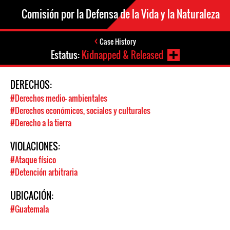
Comisión por la Defensa de la Vida y la Naturaleza
Case History
Estatus:
Kidnapped & Released
DERECHOS:
#Derechos medio- ambientales
#Derechos económicos, sociales y culturales
#Derecho a la tierra
VIOLACIONES:
#Ataque físico
#Detención arbitraria
UBICACIÓN:
#Guatemala