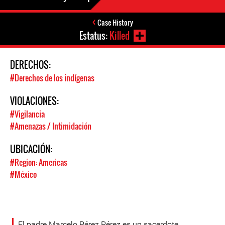
Case History
Estatus:
Killed
DERECHOS:
#Derechos de los indígenas
VIOLACIONES:
#Vigilancia
#Amenazas / Intimidación
UBICACIÓN:
#Region: Americas
#México
El padre Marcelo Pérez Pérez es un sacerdote