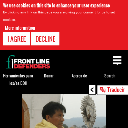
We use cookies on this site to enhance your user experience
By clicking any link on this page you are giving your consent for us to set
cookies.
More information
I AGREE
DECLINE
Back
to
top
Herramientas para
Donar
Acerca de
Search
los/as DDH
<
Back
Traducir
to
top