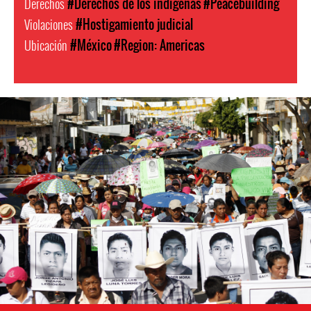
Derechos
#Derechos de los indígenas
#Peacebuilding
Violaciones
#Hostigamiento judicial
Ubicación
#México
#Region: Americas
#Mexico-
general-
context.jpg