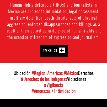
Human rights defenders (HRDs) and journalists in
Mexico are subject to intimidation, legal harassment,
arbitrary detention, death threats, acts of physical
aggression, enforced disappearances and killings as a
result of their activities in defence of human rights and
the exercise of freedom of expression and journalism.
#MEXICO
Ubicación
#Region: Americas
#México
Derechos
#Derechos de los indígenas
Violaciones
#Vigilancia
#Amenazas / Intimidación