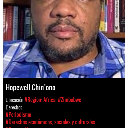
Hopewell Chin’ono
Ubicación
#Region: Africa
#Zimbabwe
Derechos
#Periodismo
#Derechos económicos, sociales y culturales