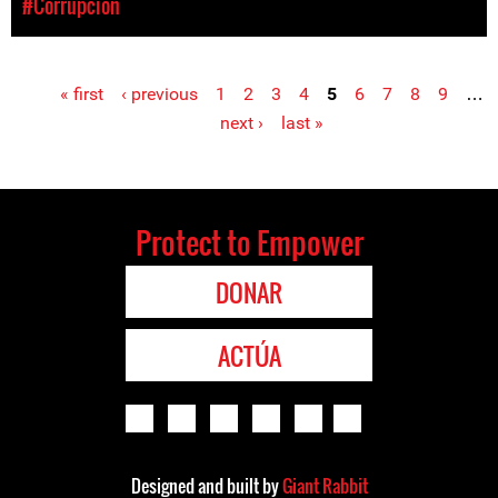
#Corrupción
« first
‹ previous
1
2
3
4
5
6
7
8
9
…
Pages
next ›
last »
Protect to Empower
DONAR
ACTÚA
Designed and built by
Giant Rabbit