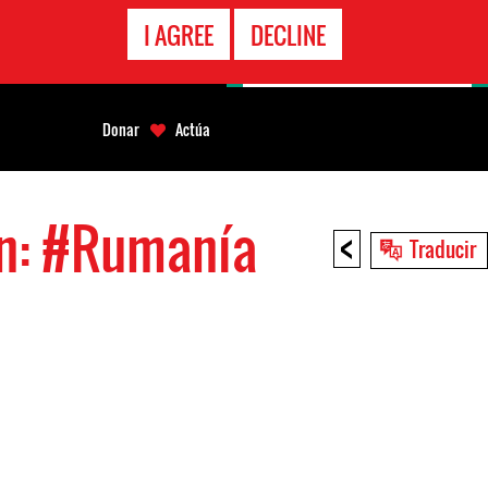
LÍNEA
I AGREE
DECLINE
EMERGENCIA
Donar
Actúa
on: #Rumanía
<
Traducir