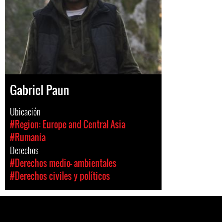
Gabriel Paun
Ubicación
#Region: Europe and Central Asia
#Rumanía
Derechos
#Derechos medio- ambientales
#Derechos civiles y políticos