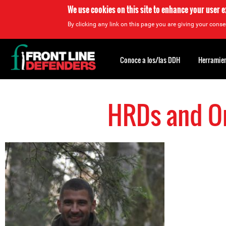
We use cookies on this site to enhance your user 
By clicking any link on this page you are giving your consen
Back
to
Conoce a los/las DDH
Herramien
top
HRDs and Or
Back
to
top