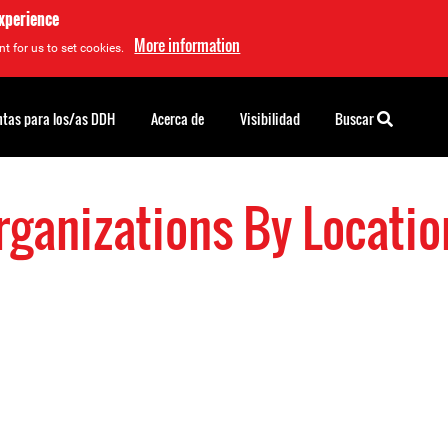
experience
More information
t for us to set cookies.
tas para los/as DDH
Acerca de
Visibilidad
Buscar
ganizations By Locati