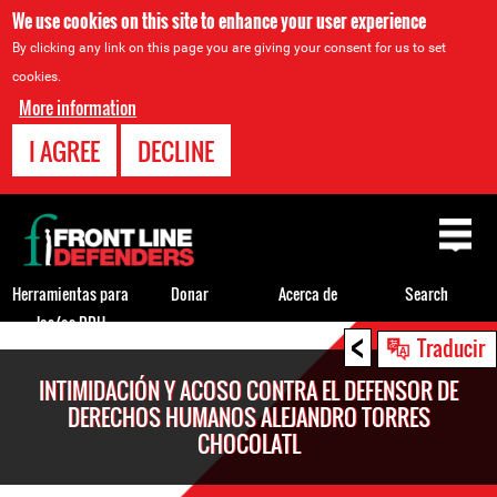
We use cookies on this site to enhance your user experience
By clicking any link on this page you are giving your consent for us to set
cookies.
More information
I AGREE
DECLINE
Back
to
top
Herramientas para
Donar
Acerca de
Search
los/as DDH
<
Back
Traducir
to
INTIMIDACIÓN Y ACOSO CONTRA EL DEFENSOR DE
top
DERECHOS HUMANOS ALEJANDRO TORRES
CHOCOLATL