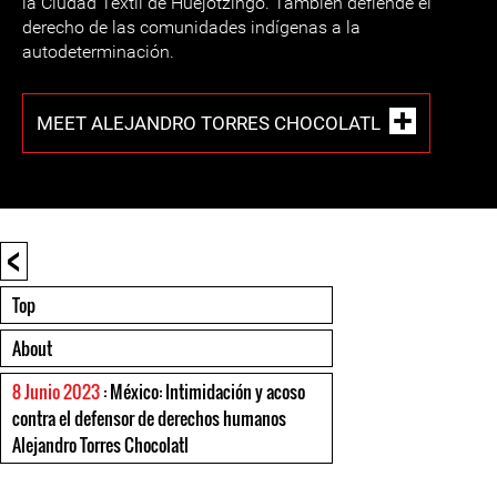
la Ciudad Textil de Huejotzingo. También defiende el
derecho de las comunidades indígenas a la
autodeterminación.
MEET ALEJANDRO TORRES CHOCOLATL
<
Top
About
8 Junio 2023
: México: Intimidación y acoso
contra el defensor de derechos humanos
Alejandro Torres Chocolatl