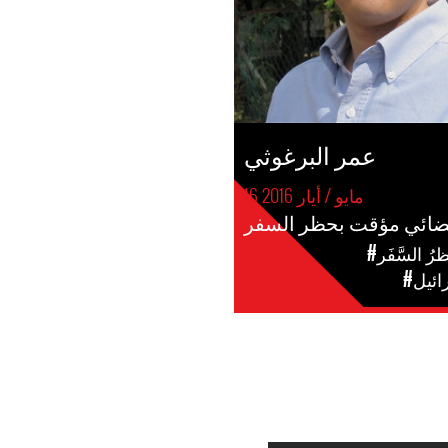
عمر البرغوثي
16 مايو / أيار 2016
ضائي مؤقت بحظر السفر
ظرُ السَّفَر
ائيل