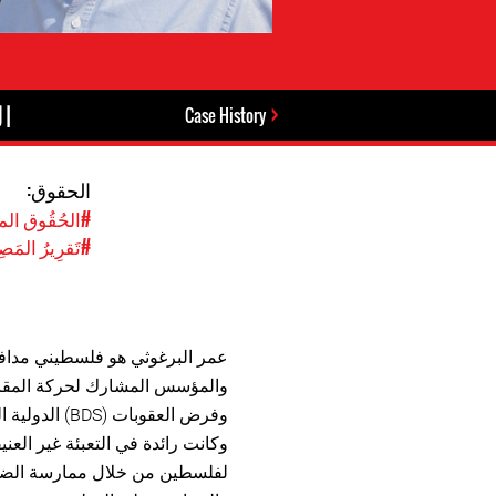
ال
Case History
الحقوق:
#الحُقُوق المد
#تَقرِيرُ المَصِ
عمر البرغوثي هو فلسطيني مداف
والمؤسس المشارك لحركة المقا
وكانت رائدة في التعبئة غير العني
لفلسطين من خلال ممارسة الضغ