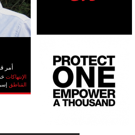
أمر ق
الإنتهاكات
#حَ
المَناطق
#إسر