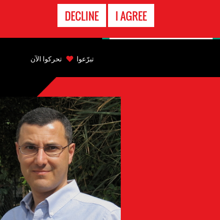
الاتصال
DECLINE
I AGREE
بالطوارىء
Back
to
تبرّعوا
تحركوا الآن
top
Back
to
top