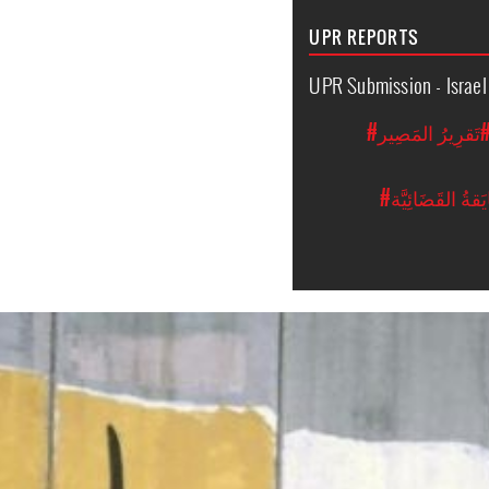
UPR REPORTS
UPR Submission - Israel
تَقرِيرُ المَصِير
ةُ القَضَائِيَّة