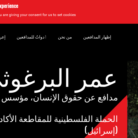
experience
u are giving your consent for us to set cookies.
إظهار المدافعين
من نحن
‏ٲدواتٌ للمدافعين
إعر
عمر البرغوث
مدافع عن حقوق الإنسان، مؤسس
الحملة الفلسطينية للمقاطعة الأكاديم
(إسرائيل)