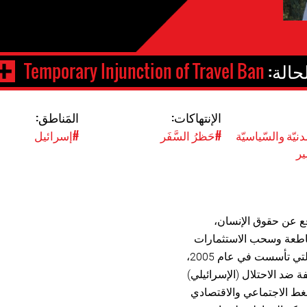
حالة:
Temporary Injunction of Travel Ban
الإنتهاكات:
المَناطق:
نيّة والسّياسيّة
#حَظرُ السَّفَر
#إسرائيل
ير
ع عن حقوق الإنسان،
طعة وسحب الاستثمارات
وفرض العقوبات (BDS) الدولية التي تأسست في عام 2005،
فة ضد الاحتلال (الإسرائيلي)
ط الاجتماعي والاقتصادي