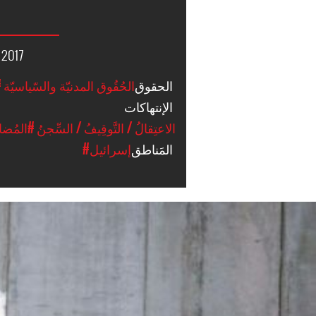
 2017
الحقوق
#الحُقُوق المدنيّة والسّياسيّة
#
الإنتهاكات
#الاعتِقالُ / التَّوقِيفُ / السِّجنُ
#المُضايَق
المَناطق
#إسرائيل
israel-
general-