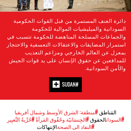
دائرة العنف المستمرة من قبل القوات الحكومية
السودانية والميليشيات الموالية للحكومة
والجماعات المسلحة المناهضة للحكومة تتسبب في
استمرار المضايقات والاعتقالات التعسفية والاحتجاز
بمعزل عن العالم الخارجي ومزاعم التعذيب
للمدافعين عن حقوق الإنسان على يد قوات الجيش
والأمن السودانية.
#SUDAN
المَناطق
#منطقة: الشرق الأوسط وشمال أفريقيا
#السودان
الحقوق
#الجِنسَانيّة وحُقُوق المَرأةُ
#حُرِّيةُ التَّعبِير
#النفاذ الى الصحة
الإنتهاكات