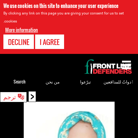
We use cookies on this site to enhance your user experience
By clicking any link on this page you are giving your consent for us to set
cookies.
More information
DECLINE
I AGREE
Back
to
top
ٲدواتٌ للمدافعين
تبرّعوا
من نحن
Search
<
Back
ترجم
to
top