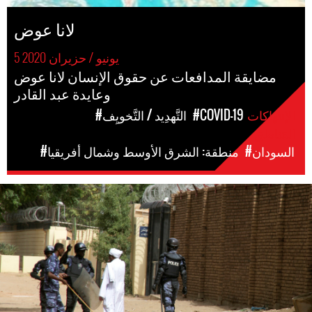
لانا عوض
5 يونيو / حزيران 2020
مضايقة المدافعات عن حقوق الإنسان لانا عوض
وعايدة عبد القادر
الإنتهاكات
#COVID-19
#التَّهدِيد / التَّخويِف
المَناطق
#السودان
#منطقة: الشرق الأوسط وشمال أفريقيا
#Sudan-
general-
context.jpg