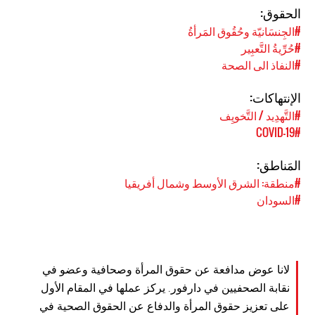
الحقوق:
#الجِنسَانيّة وحُقُوق المَرأةُ
#حُرِّيةُ التَّعبِير
#النفاذ الى الصحة
الإنتهاكات:
#التَّهدِيد / التَّخويِف
#COVID-19
المَناطق:
#منطقة: الشرق الأوسط وشمال أفريقيا
#السودان
لانا عوض مدافعة عن حقوق المرأة وصحافية وعضو في
نقابة الصحفيين في دارفور. يركز عملها في المقام الأول
على تعزيز حقوق المرأة والدفاع عن الحقوق الصحية في