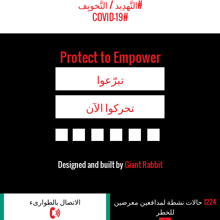
#التَّهدِيد / التَّخويِف
#COVID-19
Protect to Empower
تبرّعوا
تحركوا الآن
Designed and built by
Giant Rabbit
1224
حالات نشطة لمدافعين معرضين
الاتصال بالطوارىء
للخطر