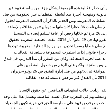
يأتي حظر فعّالية هذه الجمعية ليشكل جزءا من سلسلة قيود غير
قانونية ومنهجية أخيرة ضد أنشطة المنظمات غير الحكومية من قبل
السلطات المغربية. ومن الجدير بالذكر أن الجمعية المغربية لحقوق
الإنسان تلقت 86 حظرا لأنشطتها منذ يوليو/تموز 2014، بالإضافة
إلى 26 مرة تم خلالها رفض أو إعاقة تسليم إيصالات التسجيل
لفروعها. في 29 مايو/أيار 2015، تلقت الجمعية المغربية لحقوق
الإنسان خطابا رسميا تحذيريا من وزارة الداخلية المغربية، تهددها
بإجراء قانوني إذا ما استمرت المجموعة باستضافة الفعاليات
الداعمة لحرية الصحافة. وكان من المقرر أن يبدأ التدريب في فندق
إيبيس بطنجة، ولكن على الرغم من حصول المنظمين على
الموافقة تم إبلاغهم من قبل إدارة الفندق في 26 يونيو/حزيران
2015 بأن الفندق غير مرخص لاستضافة هذه الفعّالية.
لقد ازدادت حالات استهداف المدافعين عن حقوق الإنسان
ومنظماتهم في المغرب خلال السنة الماضية. ويشمل هذا على وجه
الخصوص فرض قيود على ممارسة الحق في حرية تكوين الجمعيات