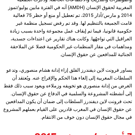
المغربية لحقوق الإنسان (AMDH) أنه في الفترة مابين يوليو/تموز
2014 و مارس/آذار 2015، تم تعطيل أو منع أو حظر 75 فعالية
قامت الجميعة بالتنظيم لها. وقد تم رفض تسجيل منظمة غير
حكومية قانونيا، فيما تم إيقاف عمل مجموعة واحدة بسبب زيادة
العراقيل التي تواجهُها. وكانت هناك تقارير عن اعتداءات جسدية،
ومداهمات في مقار المنظمات غير الحكومية فضلا عن الملاحقة
الجنائية للمدافعين عن حقوق الإنسان.
يساور فرونت لاين ديفندرز القلق إزاء إدانة هشام منصوري، وتدعو
السلطات المغربية إلى إلغاء هذا الحكم والإفراج عنه. ويُعتقد أن
الغرض من إدانة منصوري هو تخويفه وزملاءه ويعود سبب ذلك فقط
إلى أنشطته المشروعة والسلمية في الدفاع عن حقوق الإنسان.
تحث فرونت لاين ديفندرز السلطات إلى ضمان أن يكون المدافعين
عن حقوق الإنسان في المغرب قادرين على القيام بعملهم المشروع
في مجال حقوق الإنسان دون خوف من الانتقام.