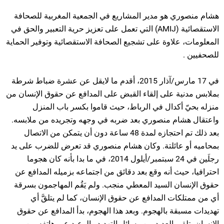
هشام منصوري هو مدير المشاريع في الجمعية المغربية للصحافة
الاستقصائية (AMIJ) التي تعمل على تعزيز حرية التعبير والحق في
المعلومات، علاوة على تشجيع الصحافة الاستقصائية وتوفير الحماية
للصحفيين .
في 17 مارس/آذار 2015، أقدم ما لايقل عن عشرة ضباط شرطة
بملابس مدنية على إلقاء القبض على المدافع عن حقوق الإنسان من
منزله بحيّ أكدال في الرباط، حيث قاموا بكسر باب المنزل
واعتقال هشام منصوري بعد ضربه في وجهه وتجريده من ملابسه.
بعد ذلك تم احتجازه لمدة 48 ساعة دون أن يتمكن من الاتصال
بمحاميه أو عائلتة. وكان هشام منصوري قد تعرض للضرب على يد
رجلَين في 24 سبتمبر/أيلول 2014، في ما بدا بأنه كان هجوما
احترافيا، حيث أنه وقع بعد دقائق من اجتماعه بزميله المدافع عن
حقوق الإنسان السيد المعطي منجب. ولم يَقُم المهاجمون بسرقة
أي من ممتلكات المدافع عن حقوق الإنسان، كما لم يتلقَّ أي
تهديدات مسبقة بالهجوم. وبعد هذا الهجوم، بدأ المدافع عن حقوق
الإنسان بتلقى العديد من رسائل التهديد والوعيد عبر هاتفه من