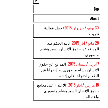
Top
About
30 يونيو / حزيران 2015
: حظر فعالية
تدريب
28 مايو / أيار 2015
: تأييد الحكم ضد
المدافع عن حقوق الإنسان السيد هشام
منصوري
7 أبريل / نيسان 2015
: المدافع عن حقوق
الإنسان هشام منصوري يبدأ إضرابا عن
الطعام احتجاجا على إدانته
18 مارِس / آذار 2015
: الاعتداء على مدافع
حقوق الإنسان السيد هشام منصوري
واعتقاله