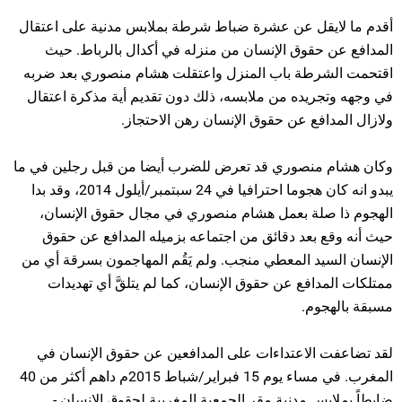
أقدم ما لايقل عن عشرة ضباط شرطة بملابس مدنية على اعتقال
المدافع عن حقوق الإنسان من منزله في أكدال بالرباط. حيث
اقتحمت الشرطة باب المنزل واعتقلت هشام منصوري بعد ضربه
في وجهه وتجريده من ملابسه، ذلك دون تقديم أية مذكرة اعتقال
ولازال المدافع عن حقوق الإنسان رهن الاحتجاز.
وكان هشام منصوري قد تعرض للضرب أيضا من قبل رجلين في ما
يبدو انه كان هجوما احترافيا في 24 سبتمبر/أيلول 2014، وقد بدا
الهجوم ذا صلة بعمل هشام منصوري في مجال حقوق الإنسان،
حيث أنه وقع بعد دقائق من اجتماعه بزميله المدافع عن حقوق
الإنسان السيد المعطي منجب. ولم يَقُم المهاجمون بسرقة أي من
ممتلكات المدافع عن حقوق الإنسان، كما لم يتلقَّ أي تهديدات
مسبقة بالهجوم.
لقد تضاعفت الاعتداءات على المدافعين عن حقوق الإنسان في
المغرب. في مساء يوم 15 فبراير/شباط 2015م داهم أكثر من 40
ضابطاً بملابس مدنية مقر الجمعية المغربية لحقوق الإنسان -