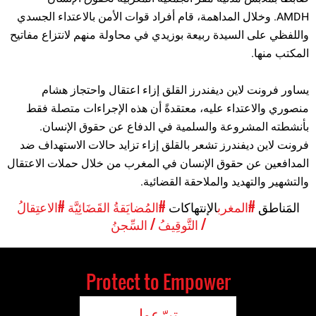
AMDH. وخلال المداهمة، قام أفراد قوات الأمن بالاعتداء الجسدي
واللفظي على السيدة ربيعة بوزيدي في محاولة منهم لانتزاع مفاتيح
المكتب منها.
يساور فرونت لاين ديفندرز القلق إزاء اعتقال واحتجاز هشام
منصوري والاعتداء عليه، معتقدةً أن هذه الإجراءات متصلة فقط
بأنشطته المشروعة والسلمية في الدفاع عن حقوق الإنسان.
فرونت لاين ديفندرز تشعر بالقلق إزاء تزايد حالات الاستهداف ضد
المدافعين عن حقوق الإنسان في المغرب من خلال حملات الاعتقال
والتشهير والتهديد والملاحقة القضائية.
المَناطق
#المغرب
الإنتهاكات
#المُضايَقةُ القَضَائِيَّة
#الاعتِقالُ
/ التَّوقِيفُ / السِّجنُ
Protect to Empower
تبرّعوا