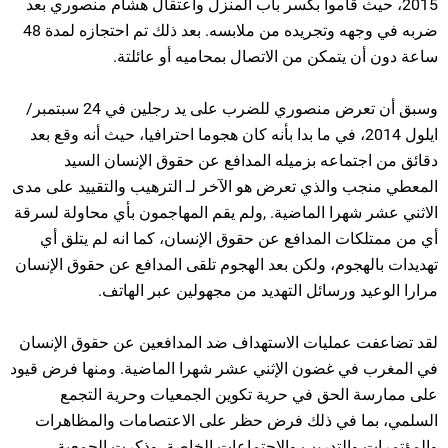
2015، حيث قاموا بكسر باب المنزل واعتقال هشام منصوري بعد
ضربه في وجهه وتجريده من ملابسه. بعد ذلك تم احتجازه لمدة 48
ساعة دون أن يتمكن من الاتصال بمحاميه أو عائلتة.
وسبق أن تعرض منصوري للضرب على يد رجلين في 24 سبتمبر/
ايلول 2014، في ما بدا بأنه كان هجوما احترافيا، حيث أنه وقع بعد
دقائق من اجتماعه بزميله المدافع عن حقوق الإنسان السيد
المعطي منجب والذي تعرض هو الآخر لـ الترهيب والتقييد على مدى
الاثني عشر شهرا الماضية. ,ولم يقم المهاجمون بأي محاولة لسرقة
أي من ممتلكات المدافع عن حقوق الإنسان، كما انه لم يتلق أي
تهديدات بالهجوم، ولكن بعد الهجوم تلقى المدافع عن حقوق الإنسان
مرارا الوعيد ورسائل التهديد من مجهولين عبر الهاتف.
لقد تضاعفت عمليات الاستهداف ضد المدافعين عن حقوق الإنسان
في المغرب في غضون الإثني عشر شهرا الماضية. ومنها فرض قيود
على ممارسة الحق في حرية تكوين الجمعيات وحرية التجمع
السلمي، بما في ذلك فرض حظر على الاعتصامات والمظاهرات
والمؤتمرات والتدريب والاجتماعات الخاصة. وذكرت الجمعية