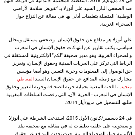
في 24 مايو/أيار 2016، أسقطت المحكمة الابتدائية في الرباط التهم
ضد الصحفي البارز السيد علي أنوزلا بـ "تقويض سلامة الأراضي
الوطنية" المتصلة بتعليقات أدلى بها في مقالة عن النزاع حول
الصحراء الغربية.
علي أنوزلا هو مدافع عن حقوق الإنسان، وصحفي مستقل ومحلل
سياسي. يكتب تقارير عن انتهاكات حقوق الإنسان في المغرب
والصحراء الغربية. وهو مدير صحيفة "لكم" الإلكترونية المستقلة في
الرباط التي تركز على الحريات المدنية وحقوق الإنسان، وتعزيز
حق الوصول إلى المعلومات وحرية التعبير. وهو أيضا مؤسس
مشارك مع زميله المدافع عن حقوق الإنسان السيد
المعاطي
منجيب
، اللجنة المعنية بحماية حرية الصحافة وحرية التعبير وحقوق
الإنسان في المغرب - الحرية الآن، التي رفضت السلطات المغربية
طلبها للتسجيل في مايو/أيار 2014.
في 24 ديسمبر/كانون الأول 2015، استدعت الشرطة علي أنوزلا
واستجوبته على خلفية تعليقات له في مقابلة مع صحيفة بيلد
الألمانية حول الصحراء الغربية. حيث تحدث المدافع عن حقوق