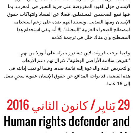
الإنسان حول القيود المفروضة على حرية التعبير في المغرب، بما
فيها قمع الصحفيين المستقلين، فضلا عن الفساد وانتهاكات حقوق
الإنسان ومنها التعذيب. وتستند التهم ضده على زعم استخدامه
لمصطلح الصحراء الغربية "المحتلة". إلا أنه ينفي استخدام هذا
المصطلح وأن هناك خلل في ترجمة كلامه.
وفيما ترحب فرونت لاين ديفندرز بتبرئة علي أنوزلا من تهمٍ بـ
"تقويض سلامة الأراضي الوطنية"، لاتزال تهم دعم الإرهاب
والتحريض عليه والدعوة إليه قائمة ضده. وفيما لو تمت إدانته في
هذه القضية، قد يواجه المدافع عن حقوق الإنسان عقوبة سجنٍ تصل
إلى 15 عاما.
29 يَنايِر/ كانون الثاني 2016
Human rights defender and