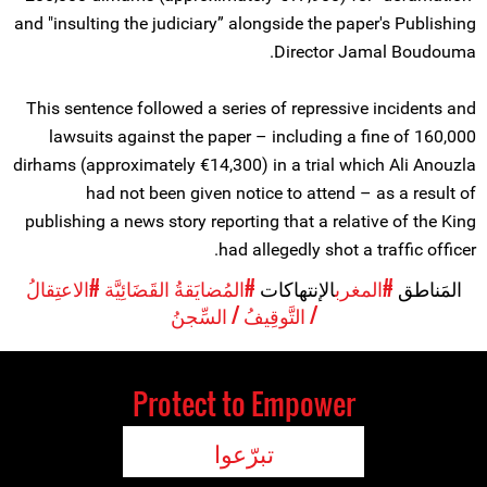
and "insulting the judiciary” alongside the paper's Publishing
Director Jamal Boudouma.
This sentence followed a series of repressive incidents and
lawsuits against the paper – including a fine of 160,000
dirhams (approximately €14,300) in a trial which Ali Anouzla
had not been given notice to attend – as a result of
publishing a news story reporting that a relative of the King
had allegedly shot a traffic officer.
المَناطق
#المغرب
الإنتهاكات
#المُضايَقةُ القَضَائِيَّة
#الاعتِقالُ
/ التَّوقِيفُ / السِّجنُ
Protect to Empower
تبرّعوا