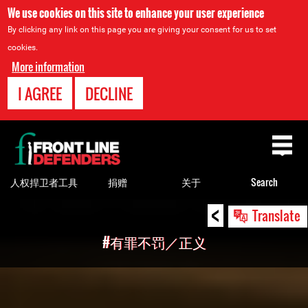
We use cookies on this site to enhance your user experience
By clicking any link on this page you are giving your consent for us to set
cookies.
More information
I AGREE
DECLINE
Back
to
top
人权捍卫者工具
捐赠
关于
Search
<
Back
Translate
to
#有罪不罚／正义
top