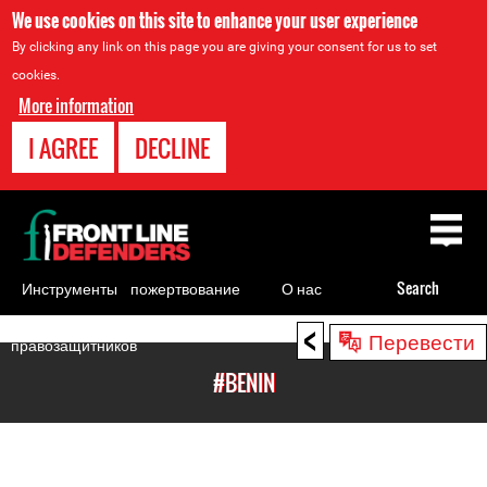
We use cookies on this site to enhance your user experience
By clicking any link on this page you are giving your consent for us to set
cookies.
More information
I AGREE
DECLINE
Back
to
top
Инструменты
пожертвование
О нас
Search
для
<
Back
Перевести
правозащитников
to
#BENIN
top