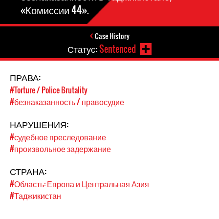
«Комиссии 44».
Case History
Статус:
Sentenced
ПРАВА:
#Torture / Police Brutality
#безнаказанность / правосудие
НАРУШЕНИЯ:
#судебное преследование
#произвольное задержание
СТРАНА:
#Область: Европа и Центральная Азия
#Таджикистан