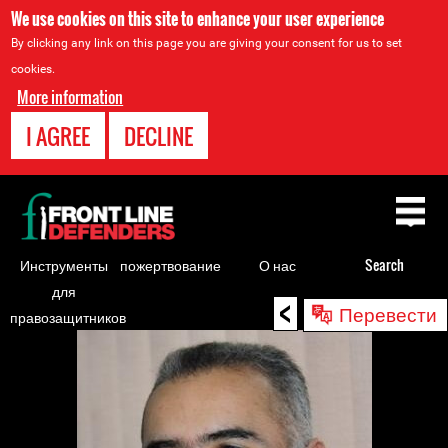
We use cookies on this site to enhance your user experience
By clicking any link on this page you are giving your consent for us to set
cookies.
More information
I AGREE
DECLINE
Back
to
top
Инструменты
пожертвование
О нас
Search
для
<
Back
Перевести
правозащитников
to
top