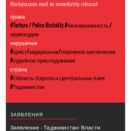
Kholiqnazarov must be immediately released
права
#Torture / Police Brutality
#безнаказанность /
правосудие
нарушения
#арест/задержание/тюремное заключение
#судебное преследование
страна
#Область: Европа и Центральная Азия
#Таджикистан
ЗАЯВЛЕНИЯ
Заявление – Таджикистан: Власти