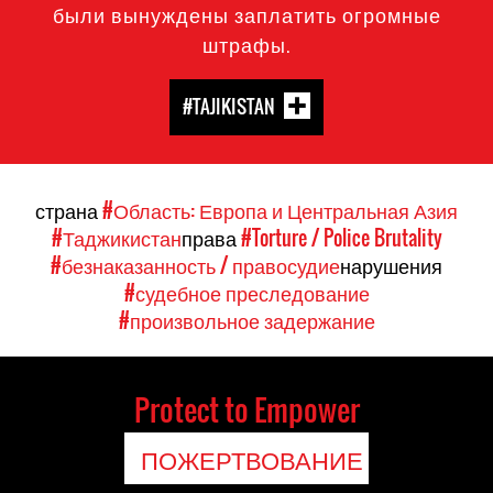
были вынуждены заплатить огромные
штрафы.
#TAJIKISTAN
страна
#Область: Европа и Центральная Азия
#Таджикистан
права
#Torture / Police Brutality
#безнаказанность / правосудие
нарушения
#судебное преследование
#произвольное задержание
Protect to Empower
ПОЖЕРТВОВАНИЕ