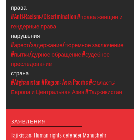
права
#Anti-Racism-/Discrimination
#права женщин и
гендерные права
нарушения
#арест/задержание/тюремное заключение
#пытки/дурное обращение
#судебное
преследование
страна
#Afghanistan
#Region: Asia Pacific
#Область:
Европа и Центральная Азия
#Таджикистан
ЗАЯВЛЕНИЯ
Tajikistan: Human rights defender Manuchehr