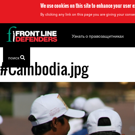
We use cookies on this site to enhance your user 
By clicking any link on this page you are giving your consen
Back
to
Узнать о правозащитниках
top
поиск
#Cambodia.jpg
Back
to
top