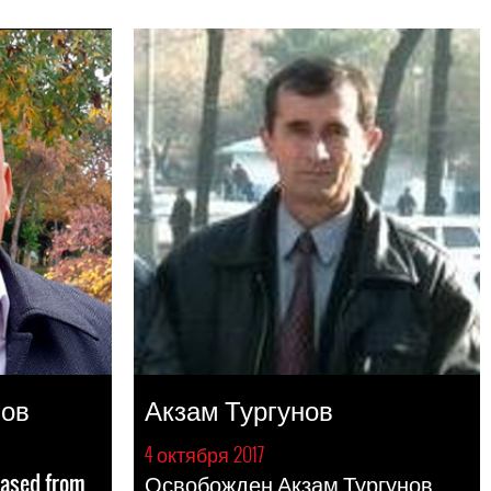
нов
Акзам Тургунов
4 октября 2017
ased from
Освобожден Акзам Тургунов