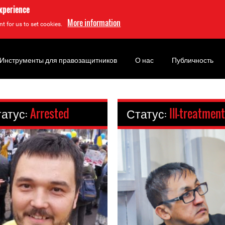
experience
More information
t for us to set cookies.
Инструменты для правозащитников
О нас
Публичность
атус:
Arrested
Статус:
Ill-treatment