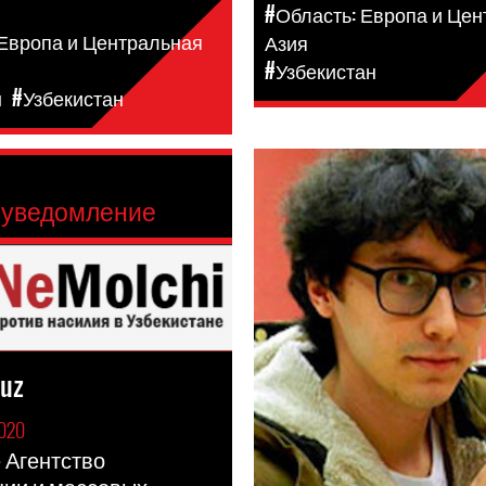
#Область: Европа и Це
 Европа и Центральная
Азия
#Узбекистан
н
#Узбекистан
 уведомление
.uz
020
 Агентство