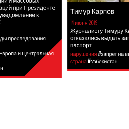
ии и массовых
аций при Президенте
Тимур Карпов
 уведомление к
z
14 июня 2019
Журналисту Тимуру К
я
отказались выдать за
иды преследования
паспорт
 Европа и Центральная
нарушения
#запрет на 
страна
#Узбекистан
ан