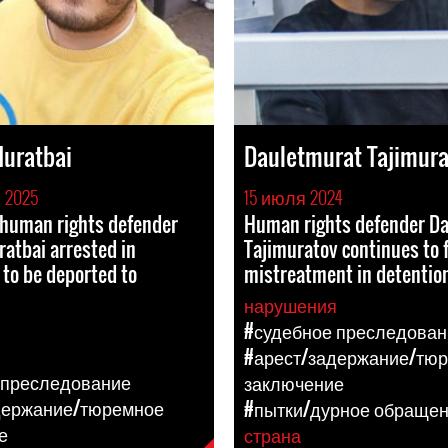
Muratbai
Dauletmurat Tajimura
 2025
15 июля 2024
 human rights defender
Human rights defender D
atbai arrested in
Tajimuratov continues to 
to be deported to
mistreatment in detentio
нарушения
я
#судебное преследован
#арест/задержание/тю
 преследование
заключение
держание/тюремное
#пытки/дурное обраще
е
страна