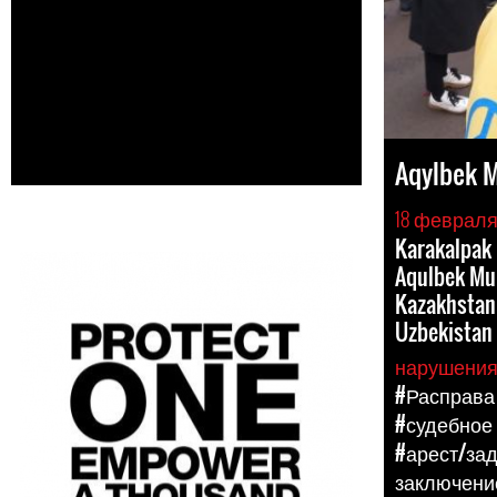
Aqylbek 
18 февраля
Karakalpak
Aqulbek Mur
Kazakhstan 
Uzbekistan
нарушени
#Расправа
#судебное
#арест/за
заключени