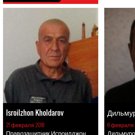
Isroilzhon Kholdarov
Дильму
21 февраля 2018
8 февраля 
Правозащитник Исроилджон
Дильмуро