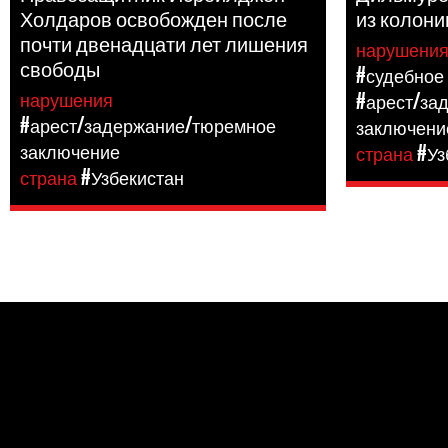
Холдаров освобожден после
из колони
почти двенадцати лет лишения
нарушени
свободы
#судебное
нарушения
#арест/за
#арест/задержание/тюремное
заключени
заключение
страна
#Уз
страна
#Узбекистан
Pages