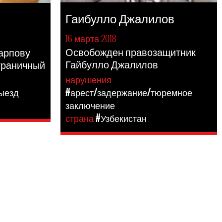
Гаибулло Джалилов
16 марта 2018
Освобожден правозащитник
арпову
Гайбулло Джалилов
граничный
нарушения
#арест/задержание/тюремное
выезд
заключение
страна
#Узбекистан