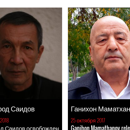
род Саидов
Ганихон Маматха
2018
25 октября 2017
д Саидов освобожден
Ganihon Mamathanov rele