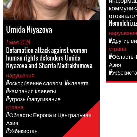
информац
коммуник
отозвало
Nemolchi.u
Umida Niyazova
нарушени
#Другие в
7 мая 2024
страна
Defamation attack against women
#Область:
human rights defenders Umida
Азия
Niyazova and Sharifa Madrakhimova
#Узбекист
нарушения
#оскорбление словом
#Клевета
#кампания клеветы
#угрозы/запугивание
страна
#Область: Европа и Центральная
Азия
#Узбекистан