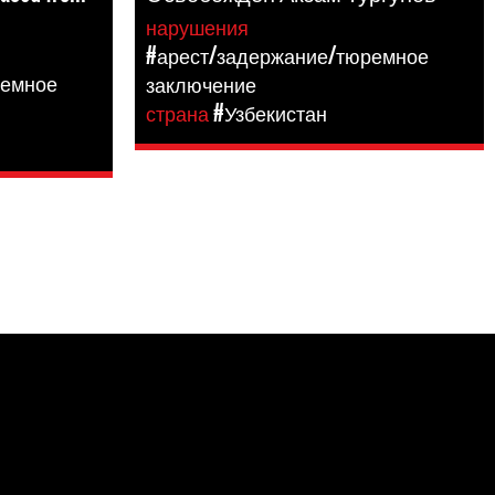
нарушения
#арест/задержание/тюремное
ремное
заключение
страна
#Узбекистан