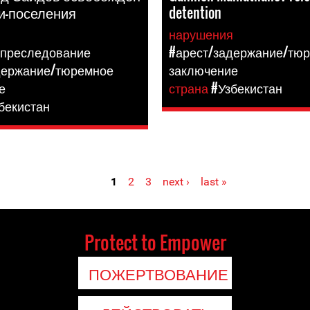
и-поселения
detention
я
нарушения
 преследование
#арест/задержание/тю
держание/тюремное
заключение
е
страна
#Узбекистан
бекистан
1
2
3
next ›
last »
Protect to Empower
ПОЖЕРТВОВАНИЕ