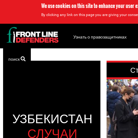
We use cookies on this site to enhance your user 
By clicking any link on this page you are giving your consen
Back
to
Узнать о правозащитниках
top
Back
поиск
to
Ст
top
УЗБЕКИСТАН
СЛУЧАИ