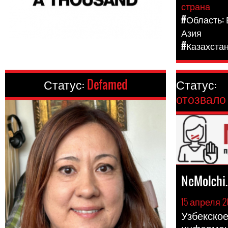
страна
#Область:
Азия
#Казахста
Статус:
Defamed
Статус:
отозвало
NeMolchi
15 апреля 2
Узбекское