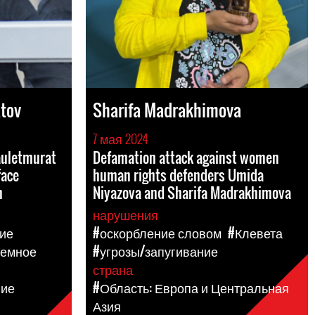
tov
Sharifa Madrakhimova
7 мая 2024
auletmurat
Defamation attack against women
face
human rights defenders Umida
n
Niyazova and Sharifa Madrakhimova
нарушения
ие
#оскорбление словом
#Клевета
ремное
#угрозы/запугивание
страна
ние
#Область: Европа и Центральная
Азия