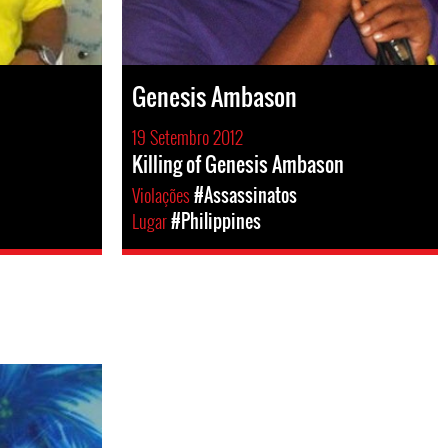
Genesis Ambason
19 Setembro 2012
Killing of Genesis Ambason
Violações
#Assassinatos
Lugar
#Philippines