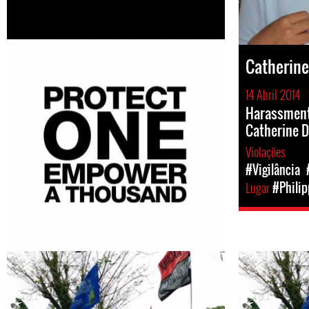
Catherin
14 Abril 2014
Harassment 
Catherine 
Violações
#Vigilância
Lugar
#Philip