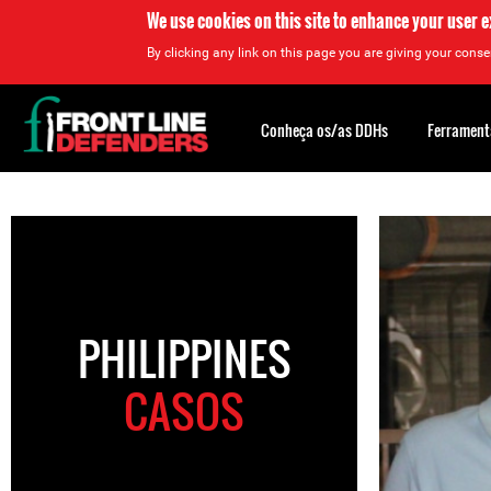
We use cookies on this site to enhance your user 
By clicking any link on this page you are giving your consen
Back
to
Conheça os/as DDHs
Ferrament
top
Back
to
top
PHILIPPINES
CASOS