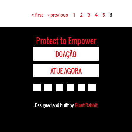
« first
‹ previous
1
2
3
4
5
6
Protect to Empower
DOAÇÃO
ATUE AGORA
Designed and built by
Giant Rabbit