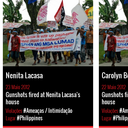
Nenita Lacasa
Carolyn B
23 Maio 2012
22 Maio 2012
Gunshots fired at Nenita Lacasa's
Gunshots fi
house
house
Violações
#Ameaças / Intimidação
Violações
#Am
Lugar
#Philippines
Lugar
#Philip