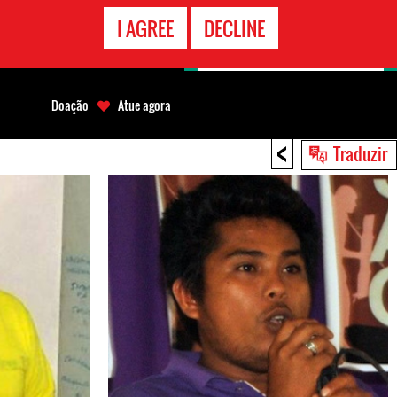
CONTATO
I AGREE
DECLINE
EMERGÊNCIA
Doação
Atue agora
<
Traduzir