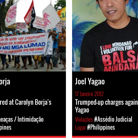
orja
Joel Yagao
17 Janeiro 2012
red at Carolyn Borja's
Trumped-up charges again
Yagao
eaças / Intimidação
Violações
#Assédio Judicial
pines
Lugar
#Philippines