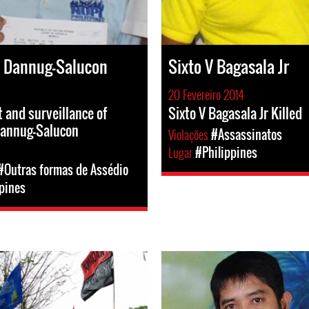
e Dannug-Salucon
Sixto V Bagasala Jr
20 Fevereiro 2014
and surveillance of
Sixto V Bagasala Jr Killed
Dannug-Salucon
Violações
#Assassinatos
Lugar
#Philippines
#Outras formas de Assédio
pines