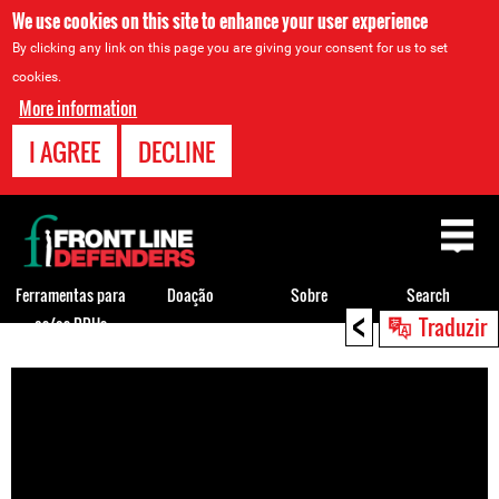
We use cookies on this site to enhance your user experience
By clicking any link on this page you are giving your consent for us to set
cookies.
More information
I AGREE
DECLINE
Back
to
top
Ferramentas para
Doação
Sobre
Search
<
Traduzir
os/as DDHs
Back
to
top