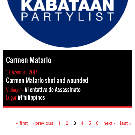
Carmen Matarlo
1 Dezembro 2017
Carmen Matarlo shot and wounded
Violações
#Tentativa de Assassinato
Lugar
#Philippines
« first
‹ previous
1
2
3
4
5
6
next ›
last »
Pages