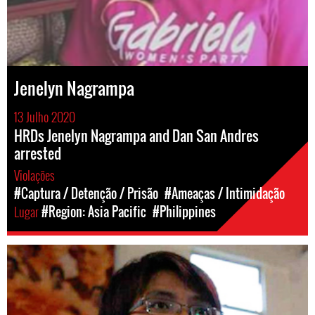
Jenelyn Nagrampa
13 Julho 2020
HRDs Jenelyn Nagrampa and Dan San Andres
arrested
Violações
#Captura / Detenção / Prisão
#Ameaças / Intimidação
Lugar
#Region: Asia Pacific
#Philippines