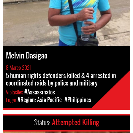
Melvin Dasigao
8 Março 2021
5 human rights defenders killed & 4 arrested in
coordinated raids by police and military
Violações
#Assassinatos
Lugar
#Region: Asia Pacific
#Philippines
Status:
Attempted Killing