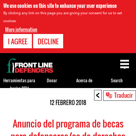
We use cookies on this site to enhance your user experience
By clicking any link on this page you are giving your consent for us to set
cookies.
More information
I AGREE
DECLINE
Back
to
top
Herramientas para
Donar
Acerca de
Search
los/as DDH
<
Back
Traducir
to
12 FEBRERO 2018
top
Anuncio del programa de becas