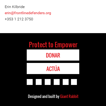
Erin Kilbride
erin@frontlinedefenders.org
+353 1 212 3750
Protect to Empower
DONAR
ACTÚA
Designed and built by
Giant Rabbit