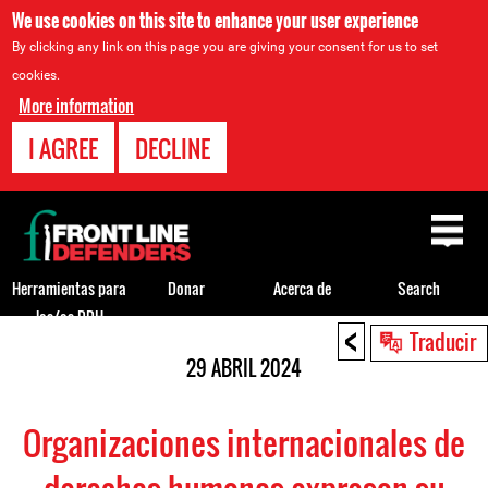
We use cookies on this site to enhance your user experience
By clicking any link on this page you are giving your consent for us to set
cookies.
More information
I AGREE
DECLINE
Back
to
top
Herramientas para
Donar
Acerca de
Search
los/as DDH
<
Back
Traducir
to
29 ABRIL 2024
top
Organizaciones internacionales de