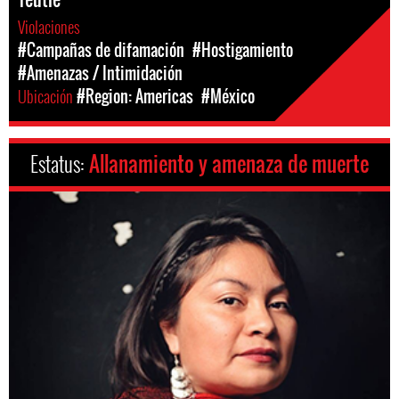
Violaciones
#Campañas de difamación
#Hostigamiento
#Amenazas / Intimidación
Ubicación
#Region: Americas
#México
Estatus:
Allanamiento y amenaza de muerte