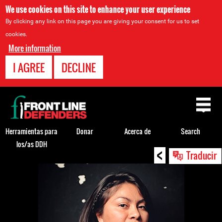
We use cookies on this site to enhance your user experience
By clicking any link on this page you are giving your consent for us to set
cookies.
More information
I AGREE
DECLINE
Back
to
top
Herramientas para
Donar
Acerca de
Search
los/as DDH
<
Back
Traducir
to
top