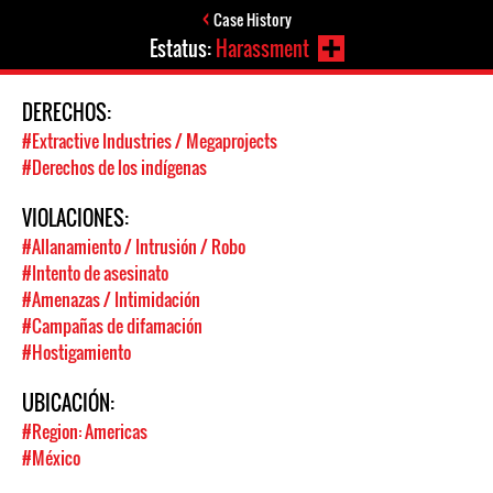
Case History
Estatus:
Harassment
DERECHOS:
#Extractive Industries / Megaprojects
#Derechos de los indígenas
VIOLACIONES:
#Allanamiento / Intrusión / Robo
#Intento de asesinato
#Amenazas / Intimidación
#Campañas de difamación
#Hostigamiento
UBICACIÓN:
#Region: Americas
#México