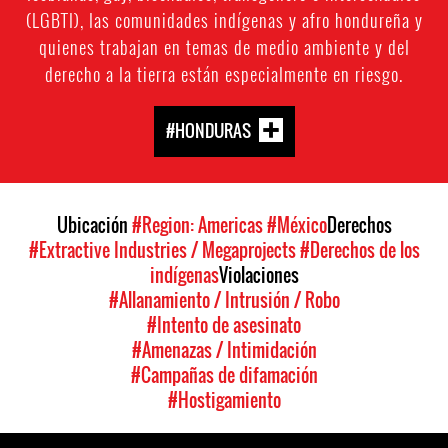
(LGBTI), las comunidades indígenas y afro hondureña y
quienes trabajan en temas de medio ambiente y del
derecho a la tierra están especialmente en riesgo.
#HONDURAS
Ubicación
#Region: Americas
#México
Derechos
#Extractive Industries / Megaprojects
#Derechos de los
indígenas
Violaciones
#Allanamiento / Intrusión / Robo
#Intento de asesinato
#Amenazas / Intimidación
#Campañas de difamación
#Hostigamiento