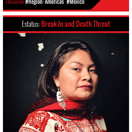
Ubicación
#Region: Americas
#México
Estatus:
Break-In and Death Threat