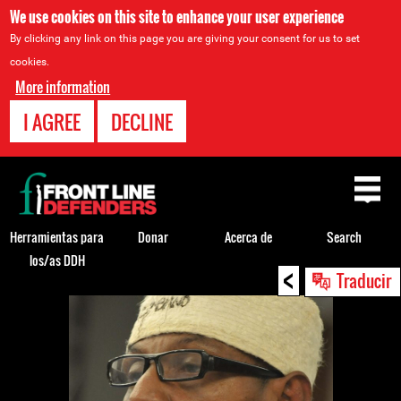
We use cookies on this site to enhance your user experience
By clicking any link on this page you are giving your consent for us to set
cookies.
More information
I AGREE
DECLINE
Back
to
top
Herramientas para
Donar
Acerca de
Search
los/as DDH
<
Back
Traducir
to
top