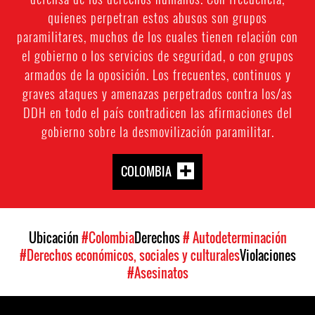
quienes perpetran estos abusos son grupos
paramilitares, muchos de los cuales tienen relación con
el gobierno o los servicios de seguridad, o con grupos
armados de la oposición. Los frecuentes, continuos y
graves ataques y amenazas perpetrados contra los/as
DDH en todo el país contradicen las afirmaciones del
gobierno sobre la desmovilización paramilitar.
COLOMBIA
Ubicación
#Colombia
Derechos
# Autodeterminación
#Derechos económicos, sociales y culturales
Violaciones
#Asesinatos