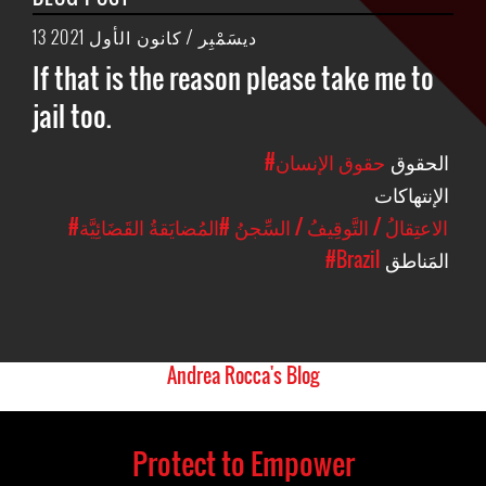
13 ديسَمْبِر / كانون الأول 2021
If that is the reason please take me to
jail too.
الحقوق
#حقوق الإنسان
الإنتهاكات
#الاعتِقالُ / التَّوقِيفُ / السِّجنُ
#المُضايَقةُ القَضَائِيَّة
المَناطق
#Brazil
Andrea Rocca's Blog
Protect to Empower