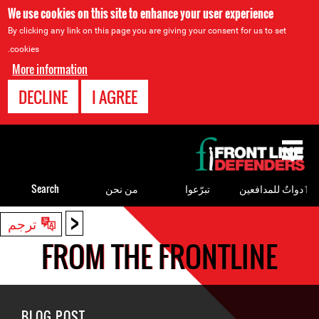
We use cookies on this site to enhance your user experience
By clicking any link on this page you are giving your consent for us to set
cookies.
More information
DECLINE
I AGREE
Back
to
top
ٲدواتٌ للمدافعين
تبرّعوا
من نحن
Search
<
Back
ترجم
to
FROM THE FRONTLINE
top
BLOG POST