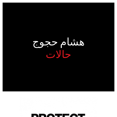
هشام حجوج
حالات