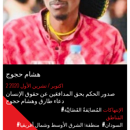
هشام حجوج
2 اكتوبر / تشرين الأول 2020
صدور الحكم بحق المدافعَين عن حقوق الإنسان
دعاء طارق وهشام حجوج
الإنتهاكات
#المُضايَقةُ القَضَائِيَّة
المَناطق
#السودان
#منطقة: الشرق الأوسط وشمال أفريقيا