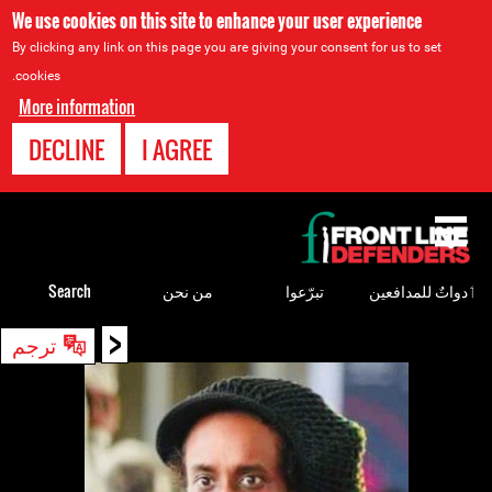
We use cookies on this site to enhance your user experience
By clicking any link on this page you are giving your consent for us to set
cookies.
More information
DECLINE
I AGREE
Back
to
top
ٲدواتٌ للمدافعين
تبرّعوا
من نحن
Search
<
Back
ترجم
to
top