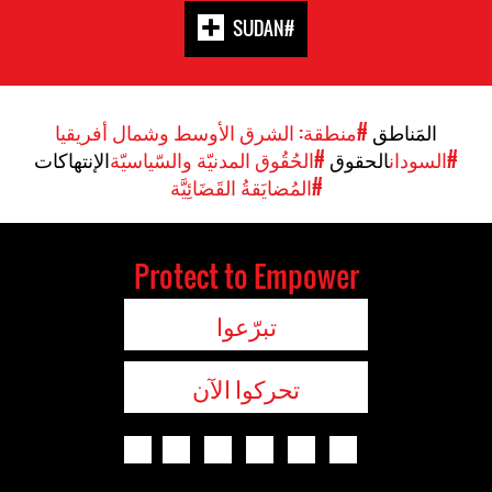
#SUDAN
المَناطق
#منطقة: الشرق الأوسط وشمال أفريقيا
#السودان
الحقوق
#الحُقُوق المدنيّة والسّياسيّة
الإنتهاكات
#المُضايَقةُ القَضَائِيَّة
Protect to Empower
تبرّعوا
تحركوا الآن