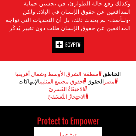
وكذلك رفع حالة الطوارئ، في تحسين حماية
المدافعين عن حقوق الإنسان في البلاد. ولكن
-وللأسف- لم يحدث ذلك، بل أن التحديات التي تواجه
المدافعين عن حقوق الإنسان ظلت دون تغيير يُذكَر
#EGYPT
المَناطق
#منطقة: الشرق الأوسط وشمال أفريقيا
#مصر
الحقوق
#حقوق مجتمع المثليين
الإنتهاكات
#الاختِفَاءُ القَسرِيّ
#الاحتِجازُ التَّعسُفيّ
Protect to Empower
تبرّعوا