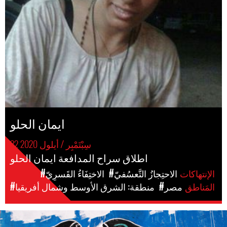
ايمان الحلو
22 سِبْتَمْبِر / أيلول 2020
اطلاق سراح المدافعة ايمان الحلو
الإنتهاكات
#الاحتِجازُ التَّعسُفيّ
#الاختِفَاءُ القَسرِيّ
المَناطق
#مصر
#منطقة: الشرق الأوسط وشمال أفريقيا