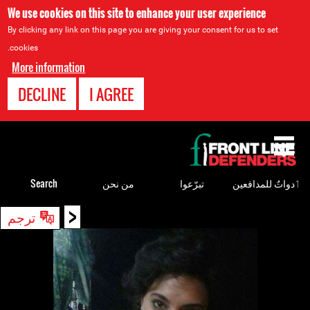
We use cookies on this site to enhance your user experience
By clicking any link on this page you are giving your consent for us to set
cookies.
More information
DECLINE
I AGREE
Back
to
top
ٲدواتٌ للمدافعين
تبرّعوا
من نحن
Search
<
Back
ترجم
to
top