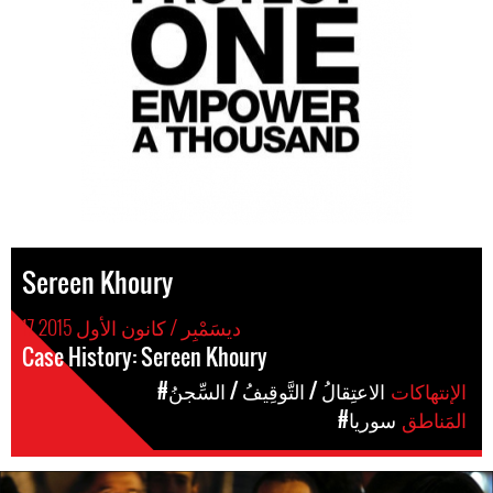
Sereen Khoury
17 ديسَمْبِر / كانون الأول 2015
Case History: Sereen Khoury
الإنتهاكات
#الاعتِقالُ / التَّوقِيفُ / السِّجنُ
المَناطق
#سوريا