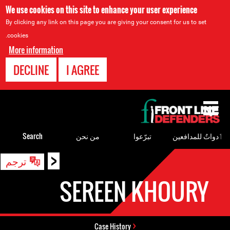
We use cookies on this site to enhance your user experience
By clicking any link on this page you are giving your consent for us to set
cookies.
More information
DECLINE
I AGREE
Back
to
top
ٲدواتٌ للمدافعين
تبرّعوا
من نحن
Search
<
Back
ترجم
to
SEREEN KHOURY
top
Case History