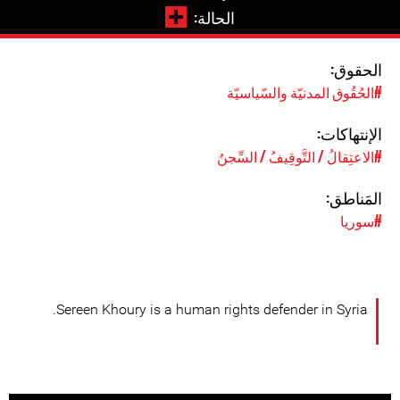
الحالة:
الحقوق:
#الحُقُوق المدنيّة والسّياسيّة
الإنتهاكات:
#الاعتِقالُ / التَّوقِيفُ / السِّجنُ
المَناطق:
#سوريا
Sereen Khoury is a human rights defender in Syria.