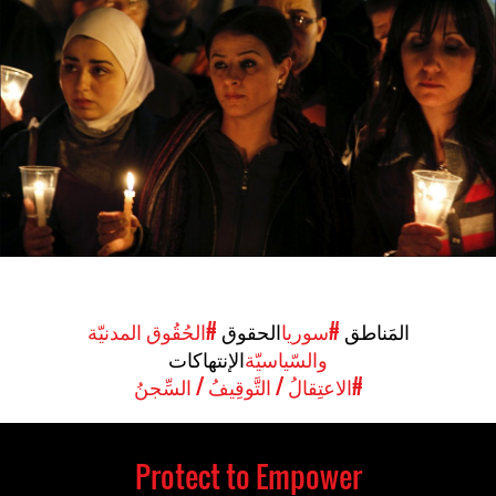
syria-
general-
context.jpg
المَناطق
#سوريا
الحقوق
#الحُقُوق المدنيّة
والسّياسيّة
الإنتهاكات
#الاعتِقالُ / التَّوقِيفُ / السِّجنُ
Protect to Empower