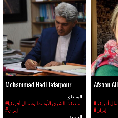
Mohammad Hadi Jafarpour
Afsoon Al
المَناطق
ال أفريقيا
#منطقة: الشرق الأوسط وشمال أفريقيا
#إيران
#إيران
الحقوق