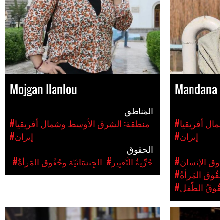
Mojgan Ilanlou
Mandana 
المَناطق
ال أفريقيا
#منطقة: الشرق الأوسط وشمال أفريقيا
#إيران
#إيران
الحقوق
وق الإنسان
#حُرِّيةُ التَّعبِير
#الجِنسَانيّة وحُقُوق المَرأةُ
ُقُوق المَرأةُ
قُوقُ الطّفل