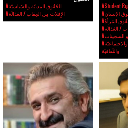
#Student Rig
#الحُقُوق المدنيّة والسّياسيّة
وق الإنسان
#الإِفلات مِن العِقاب / العَدَالَة
ُقُوق المَرأةُ
ب / العَدَالَة
و السجينات
#الحُقُوقُ الاقتصَاديّة والاجتماعيّة
والثّقافيّة