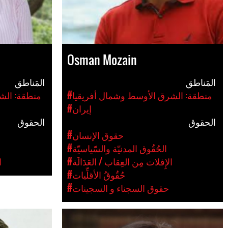
Osman Mozain
المَناطق
المَناطق
#منطقة: الشرق الأوسط وشمال أفريقيا
#منطقة: الش
#إيران
الحقوق
الحقوق
#حقوق الإنسان
#الحُقُوق المدنيّة والسّياسيّة
#الإِفلات مِن العِقاب / العَدَالَة
#
#حُقُوقُ الأقلِّيات
#حقوق السجناء و السجينات