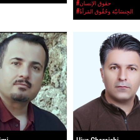
#حقوق الإنسان
#الجِنسَانيّة وحُقُوق المَرأةُ