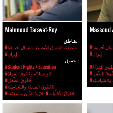
Mahmoud Taravat-Roy
Massoud 
المَناطق
ال أفريقيا
#منطقة: الشرق الأوسط وشمال أفريقيا
#إيران
#إيران
الحقوق
ُقُوق المَرأةُ
#Student Rights / Education
قُوقُ الطّفل
#الجِنسَانيّة وحُقُوق المَرأةُ
ة والسّياسيّة
#حُقُوقُ الطّفل
#الحُقُوق المدنيّة والسّياسيّة
#حُقُوقُ الأقلِّيات
#حُرّيةُ الدِّين والمُعتَقَد