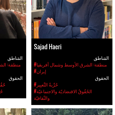
Sajad Haeri
المَناطق
المَناطق
#منطقة: الشرق الأوسط وشمال أفريقيا
#منطقة: الش
#إيران
الحقوق
الحقوق
#حُرِّيةُ التَّعبِير
#حُق
#الحُقُوقُ الاقتصَاديّة والاجتماعيّة
#ح
والثّقافيّة