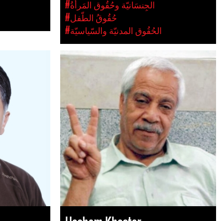
#الجِنسَانيّة وحُقُوق المَرأةُ
#حُقُوقُ الطّفل
#الحُقُوق المدنيّة والسّياسيّة