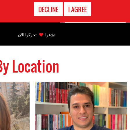
الاتصال
DECLINE
I AGREE
بالطوارىء
Back
to
تبرّعوا
تحركوا الآن
top
s By Location
Back
to
top