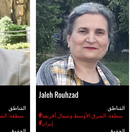
Jaleh Rouhzad
المَناطق
المَناطق
#منطقة: الشرق الأوسط وشمال أفريقيا
#منطقة: الش
#إيران
الحقوق
الحقوق