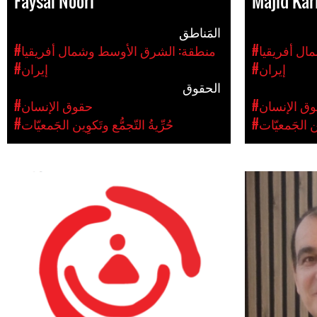
Faysal Noori
Majid Kar
المَناطق
ال أفريقيا
#منطقة: الشرق الأوسط وشمال أفريقيا
#إيران
#إيران
الحقوق
وق الإنسان
#حقوق الإنسان
ِين الجَمعيّات
#حُرِّيةُ التّجمُّع وتَكوِين الجَمعيّات