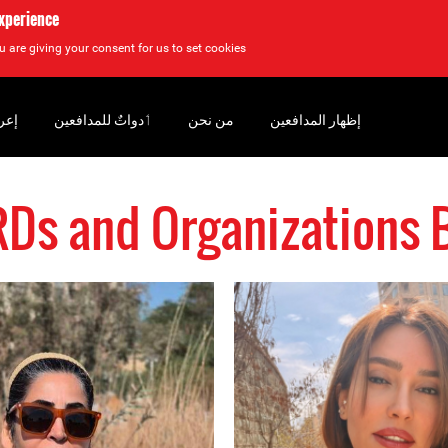
experience
u are giving your consent for us to set cookies.
إظهار المدافعين
من نحن
‏ٲدواتٌ للمدافعين
إعر
HRDs and Organization: #إير