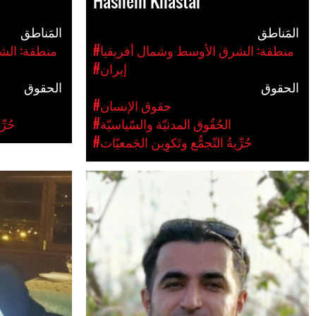
Hashem Khastar
المَناطق
المَناطق
#منطقة: الشرق الأوسط وشمال أفريقيا
#منطقة: الش
#إيران
الحقوق
الحقوق
#حقوق الإنسان
#الحُقُوق المدنيّة والسّياسيّة
#حُر
#حُرِّيةُ التّجمُّع وتَكوِين الجَمعيّات