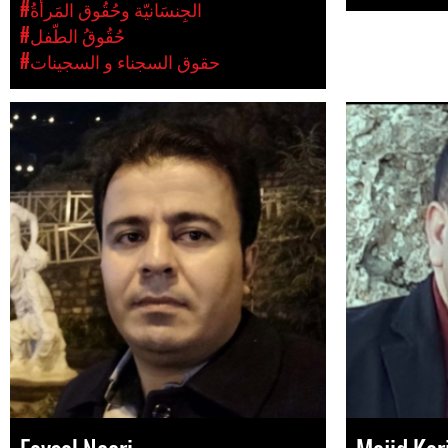
#الجِنسَانيّة وحُقُوق المَرأةُ
#حُقُوقُ الطّفل
#حقوق السجناء و السجينات