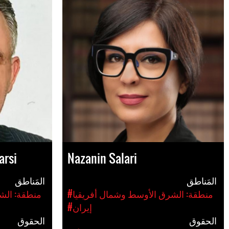
arsi
Nazanin Salari
المَناطق
المَناطق
#منطقة: الشرق الأوسط وشمال أفريقيا
#منطقة: الش
#إيران
الحقوق
الحقوق