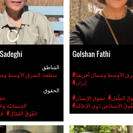
Sadeghi
Golshan Fathi
المَناطق
رق الأوسط وشمال أفريقيا
#منطقة: الشرق الأوسط وشم
#إيران
الحقوق
ُوقُ الطّفل
#حقوق الإنسان
#حق
ُقُوقُ الأشخَاص ذَوِي الِإعَاقَة
#الجِنسَانيّة وح
#حُقُوقُ العُمّال
#حُ