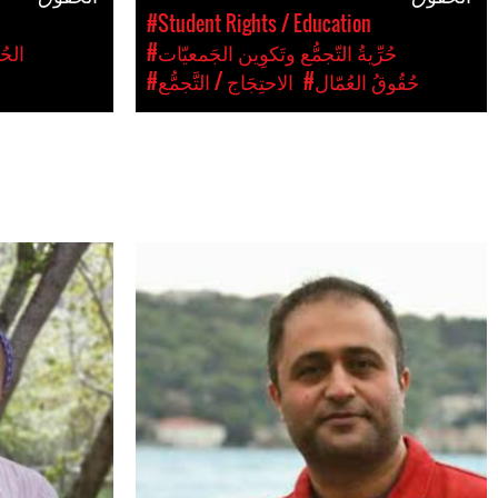
#Student Rights / Education
#حُرِّيةُ التّجمُّع وتَكوِين الجَمعيّات
#حُقُوقُ العُمّال
#الاحتِجَاج / التَّجمُّع