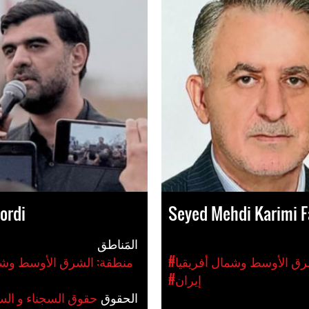
kordi
Seyed Mehdi Karimi F
المَناطق
رق الأوسط وشمال أفريقيا
#منطقة: الشرق الأوسط وشم
#إيران
الحقوق
#حقوق السجناء و ال