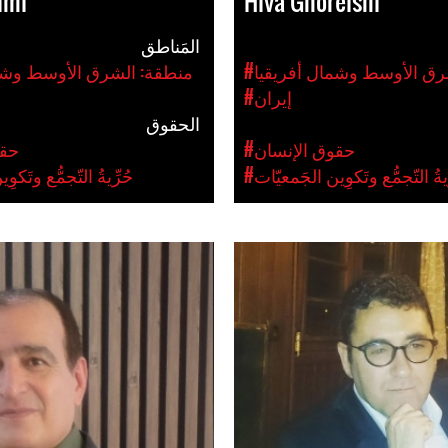
imi
Hiva Ghoreishi
المَناطق
رق الأوسط وشمال أفريقيا
#منطقة: الشرق الأوسط وشم
#إيران
الحقوق
#حقوق الإنسان
#حق
ِّيةُ التّجمُّع وتَكوِين الجَمعيّات
#حُرِّيةُ التّجمُّع وتَكو