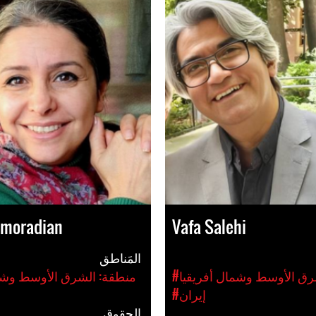
imoradian
Vafa Salehi
المَناطق
رق الأوسط وشمال أفريقيا
#منطقة: الشرق الأوسط وشم
#إيران
الحقوق