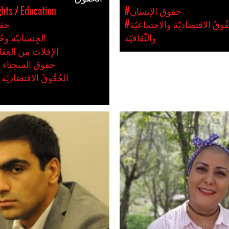
#حقوق الإنسان
hts / Education
#الحُقُوقُ الاقتصَاديّة والاجتماعيّة
#حق
والثّقافيّة
#الجِنسَانيّة وح
#الإِفلات مِن العِقا
#حقوق السجناء 