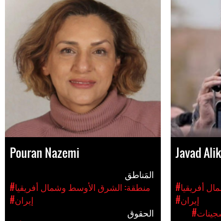
Pouran Nazemi
Javad Ali
المَناطق
ال أفريقيا
#منطقة: الشرق الأوسط وشمال أفريقيا
#إيران
#إيران
سجينات
الحقوق