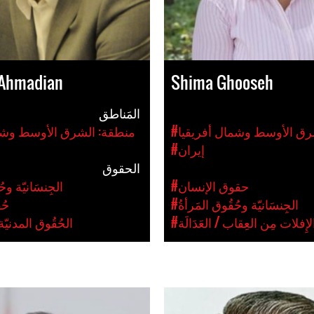
Ahmadian
Shima Ghooseh
المَناطق
رق الأوسط وشمال أفريقيا
#منطقة: الشرق الأوسط وشم
#إيران
الحقوق
#حقوق الإنسان
#الجِنسَانيّة وح
#الجِنسَانيّة وحُقُوق المَرأةُ
#حُ
الإِفلات مِن العِقاب / العَدَالَة
#الحُقُوق المدنيّ