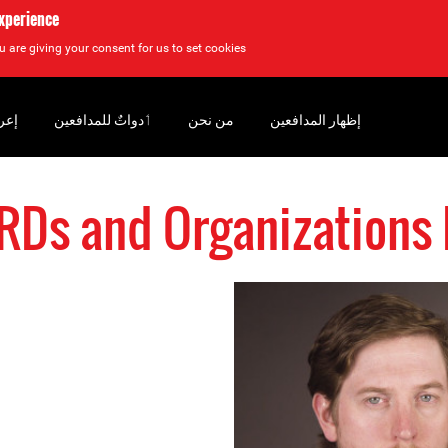
experience
u are giving your consent for us to set cookies.
إظهار المدافعين
من نحن
‏ٲدواتٌ للمدافعين
إعر
HRDs and Organization: #عال