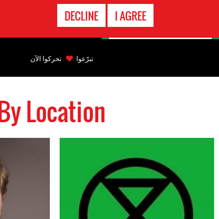
الاتصال
DECLINE
I AGREE
بالطوارىء
Back
to
تبرّعوا
تحركوا الآن
top
s By Location
Back
to
top