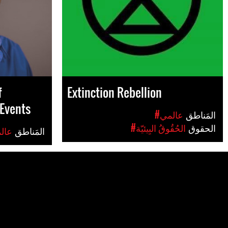
f
Extinction Rebellion
Events
المَناطق
#عالمي
الحقوق
#الحُقُوقُ البِيئيّة
المَناطق
#عال