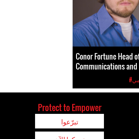
Conor Fortune Head o
Communications and 
مي
Protect to Empower
تبرّعوا