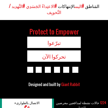
المَناطق
#اليمن
الإنتهاكات
#الاعتِداءُ الجَسَدِي
#التَّهدِيد /
التَّخويِف
Protect to Empower
تبرّعوا
تحركوا الآن
Designed and built by
Giant Rabbit
1224
حالات نشطة لمدافعين معرضين
الاتصال بالطوارىء
للخطر