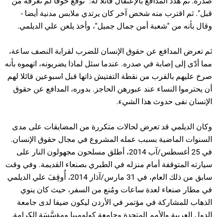
صدره. ثم هدد المدافع بالإعتقال قائلا له: "توقع خوفا لم تعرفه من
قبل". ثم اقترب منه شخص آخر كان يرتدي ملابس مدنية أيضا -
وقال بأنه من "شعبة أمن جمال جميل"، وأخذ يلعن علي الديلمي.
ثم تعرض المدافع عن حقوق الإنسان للضرب لقرابة النصف ساعة،
مما أدّى إلى إصابة في صدره. عندما سئل لماذا يضربونه، اتهموه بأنه
صرخ عليهم بالقرب من نقطة التفتيش ذاتها قبل اسبوعين قائلا لهم
أن يحترموا النساء عند عبورهن الحاجز. بدوره، المدافع عن حقوق
الإنسان نفى حدوث هذا الشيء.
وكان الديلمي قد تعرض لحالات متكررة من المضايقات على مدى
السنوات الماضية بسبب عمله المشروع في مجال حقوق الإنسان.
في 25 أغسطس/آب 2014، أطلق مسلحون مجهولون النار على
سيارته المتوقفة أمام منزله في الطبري بصنعاء القديمة. وفي وقت
سابق من ذلك العام، في 31 مارس/آذار 2014، أُوقِفَ علي الديلمي
في مطار صنعاء لعدة ساعات ومُنع من السفر، حيث كان ينوي
الذهاب للمشاركة في مؤتمر في الأردن ليكون ضيفا لدى جامعة
الدول العربية والأمم المتحدة وجامعة كولومبيا ومؤسَّسَة الكرامة.