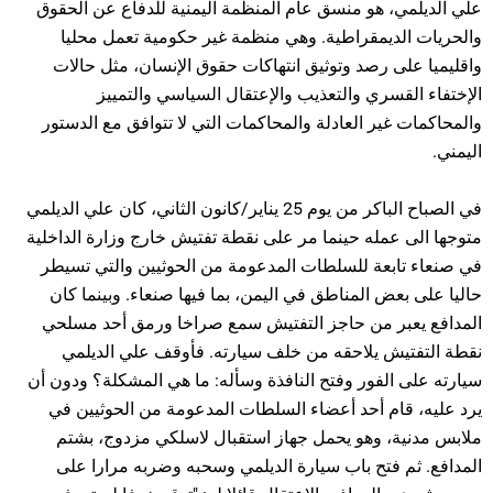
علي الديلمي، هو منسق عام المنظمة اليمنية للدفاع عن الحقوق
والحريات الديمقراطية. وهي منظمة غير حكومية تعمل محليا
واقليميا على رصد وتوثيق انتهاكات حقوق الإنسان، مثل حالات
الإختفاء القسري والتعذيب والإعتقال السياسي والتمييز
والمحاكمات غير العادلة والمحاكمات التي لا تتوافق مع الدستور
اليمني.
في الصباح الباكر من يوم 25 يناير/كانون الثاني، كان علي الديلمي
متوجها الى عمله حينما مر على نقطة تفتيش خارج وزارة الداخلية
في صنعاء تابعة للسلطات المدعومة من الحوثيين والتي تسيطر
حاليا على بعض المناطق في اليمن، بما فيها صنعاء. وبينما كان
المدافع يعبر من حاجز التفتيش سمع صراخا ورمق أحد مسلحي
نقطة التفتيش يلاحقه من خلف سيارته. فأوقف علي الديلمي
سيارته على الفور وفتح النافذة وسأله: ما هي المشكلة؟ ودون أن
يرد عليه، قام أحد أعضاء السلطات المدعومة من الحوثيين في
ملابس مدنية، وهو يحمل جهاز استقبال لاسلكي مزدوج، بشتم
المدافع. ثم فتح باب سيارة الديلمي وسحبه وضربه مرارا على