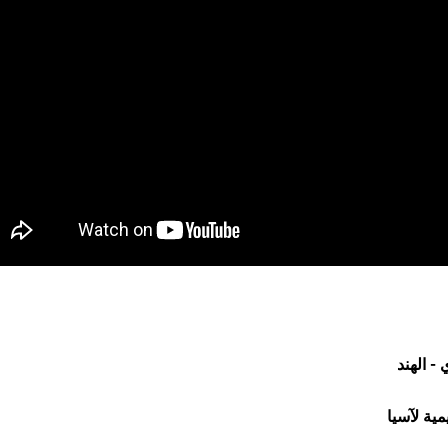
 الهند
يمية لآسيا