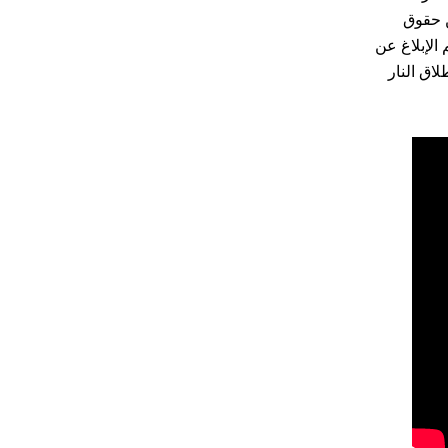
ون عن حقوق
ًا عن المنطقة. في عام 2016 وحده ، تم الإبلاغ عن
طلاق النار