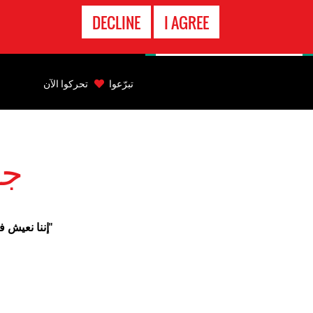
الاتصال
DECLINE
I AGREE
بالطوارىء
Back
to
تبرّعوا
تحركوا الآن
top
Back
to
جا
top
"إننا نعيش 