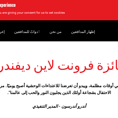
experience
u are giving your consent for us to set cookies.
إظهار المدافعين
من نحن
‏ٲدواتٌ للمدافعين
إعر
ئزة فرونت لاين ديفندر
في أوقات مظلمة، ويبدو أن تعرضنا للاعتداءات الوحشية أصبح يوميًا. مرح
الاحتفال بشجاعة أولئك الذين يجلبون النور والحب إلى عالمنا".
أندرو أندرسون - المدير التنفيذي