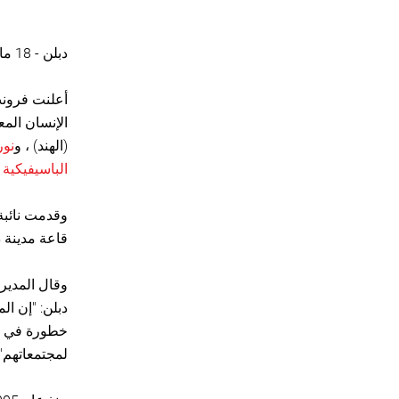
دبلن - 18 مايو/أيار 2018
أعلنت فرونت
الإنسان المعرضين للخطر لعام
(الهند) ، و
نور
الباسيفيكية
وقدمت نائبة
قاعة مدينة دب
وقال المدير 
دبلن: "إن ال
خطورة في ال
لمجتمعاتهم".