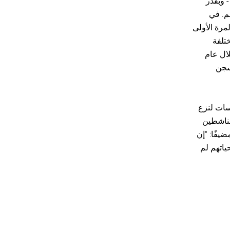
 - وبقدر
م. في
مرة الأولى
تلفة
لال عام
لسجن
سات لنزع
لناشطين
يفًا: "إن
ياتهم لم