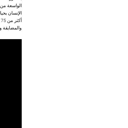
أ
والمضايقة و