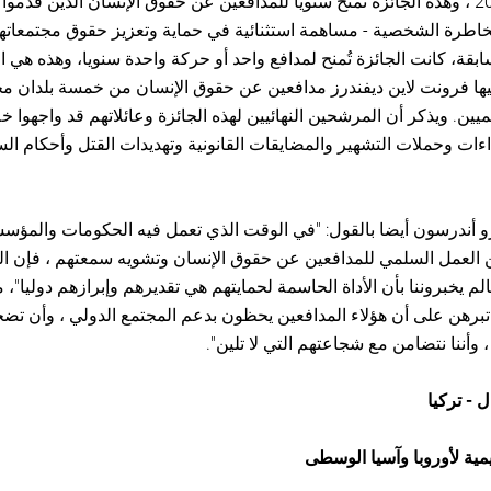
منذ عام 2005 ، وهذه الجائزة تُمنح سنويًا للمدافعين عن حقوق الإنسان الذين قدموا
خاطرة الشخصية - مساهمة استثنائية في حماية وتعزيز حقوق مجتمعاته
بقة، كانت الجائزة تُمنح لمدافع واحد أو حركة واحدة سنويا، وهذه هي ال
فيها فرونت لاين ديفندرز مدافعين عن حقوق الإنسان من خمسة بلدان مخ
ميين. ويذكر أن المرشحين النهائيين لهذه الجائزة وعائلاتهم قد واجهوا خ
إعتداءات وحملات التشهير والمضايقات القانونية وتهديدات القتل وأحكام ا
درو أندرسون أيضا بالقول: "في الوقت الذي تعمل فيه الحكومات والمؤس
العمل السلمي للمدافعين عن حقوق الإنسان وتشويه سمعتهم ، فإن ا
م يخبروننا بأن الأداة الحاسمة لحمايتهم هي تقديرهم وإبرازهم دوليا"، مض
 تبرهن على أن هؤلاء المدافعين يحظون بدعم المجتمع الدولي ، وأن تضح
 وأننا نتضامن مع شجاعتهم التي لا تلين".
 - تركيا
ليمية لأوروبا وآسيا الوسطى