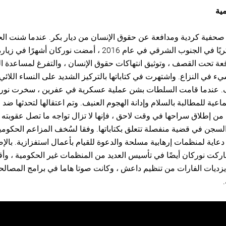
مية
صحفية كردية ومدافعة عن حقوق الإنسان من ديار بكر. عندما شنت ال
هجومًا عسكريًا في الجنوب الشرقي في عام 2016 ، أمضت نوركان أشهرًا
قعة تحت القصف ، وتوثيق انتهاكات حقوق الإنسان ، والتفرغ لمساعدة ال
 في النزاع. واشتهرت في كتاباتها بالتركيز الشديد على النساء اللائ
 عندما قامت السلطات بشن عملية عسكرية في عفرين ، سخرت نور
تماعية للمطالبة بالسلام وإدانة الهجوم العنيف. وتم اعتقالها لتحدثها ضد 
من إطلاق سراحها في وقت لاحق ، فإنها لا تزال تواجه ما تصل عقوبته 
سجن في قضية منفصلة تتعلق بكتاباتها. وفقا لسُخف المزاعم الحكومية
دعاية لمنظمات إرهابية مسلحة والدعوة للقيام بأعمال استفزازية. بالإ
شاركت نوركان أيضًا في تأسيس العديد من المنظمات غير الحكومية ، وأق
يزديات الفارات من تنظيم داعش ، وكانت صوتا هاما في برامج المصالحة