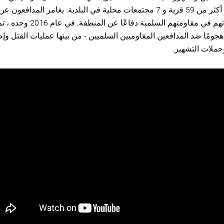
الواسعة من أكثر من 59 قرية و 7 مجتمعات محلية في البلدية. يغامر المدافع
الإنسان بحياتهم في مقاومتهم السلمية دفاع
كثر من 75 هجومًا ضد المدافعين المقاوميين السلميين - من بينها عمليات القتل وإ
حملات التشهير.