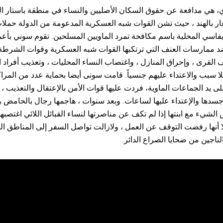
هي مدافعة عن حقوق السكان الأصليين والنساء في منطقة باستار ا
ر بالهند ، حيث تشن القوات شبه العسكرية المدعومة من الدولة حملا
يفاسي المحلية باسم مكافحة تمرد الماويين المسلحين. تقوم سوني بأعم
د ممارسات العنف التي ترتكبها القوات شبه العسكرية وقوات الشرطة 
لقرى ، وإحراق المنازل ، واغتصاب النساء المحليات ، وتعذيب أفراد ال
ا سبب والاعتداء عليهم جنسياً. قامت سونى أيضا بحماية عدد من المراكز
ى يد الجماعات الماوية، فردت عليها قوات الأمن بالإعتقال والتعذيب ، 
دها والإعتداء عليها لساعات. وبعد سنوات ، هاجمها رجال بالحامض و
 الشيء مع ابنتها إذا لم تكف عن مناصرتها لنساء القبائل اللائي اغتصب
ا أنها رفضت التوقف عن العمل ، ولازالت تواصل السفر إلى المناطق الم
ناجين من ضحايا الصراع الدائر.