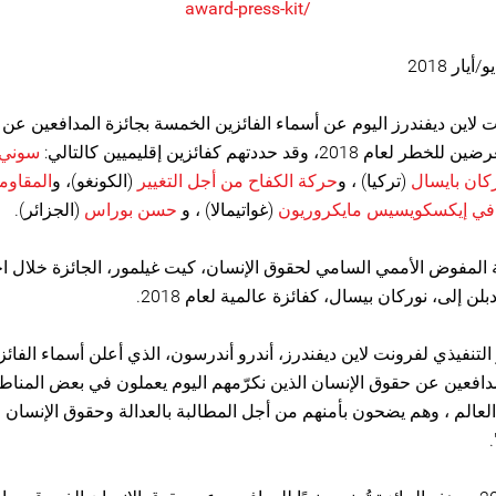
/award-press-kit
 لاين ديفندرز اليوم عن أسماء الفائزين الخمسة بجائزة المدافعين عن
 2018، وقد حددتهم كفائزين إقليميين كالتالي:
سوني
كان بايسال
(تركيا) ، و
حركة الكفاح من أجل التغيير
(الكونغو)، و
المقاوم
 في إيكسكويسيس مايكروريون
(غواتيمالا) ، و
حسن بوراس
(الجزائر).
 المفوض الأممي السامي لحقوق الإنسان، كيت غيلمور، الجائزة خلال ا
لن إلى، نوركان بيسال، كفائزة عالمية لعام 2018.
التنفيذي لفرونت لاين ديفندرز، أندرو أندرسون، الذي أعلن أسماء الفائ
مدافعين عن حقوق الإنسان الذين نكرّمهم اليوم يعملون في بعض المناطق
عالم ، وهم يضحون بأمنهم من أجل المطالبة بالعدالة وحقوق الإنسان