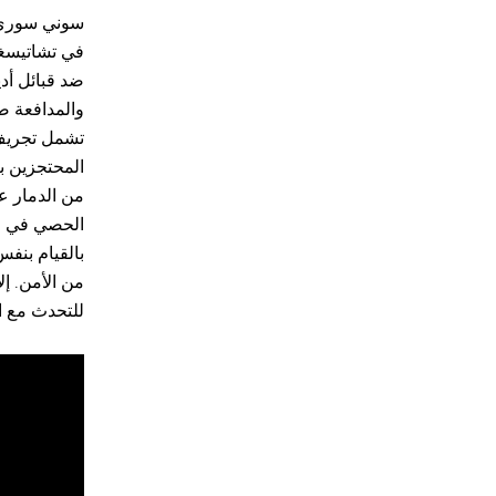
سوني سوري، 
في تشاتيسغا
ضد قبائل أد
والمدافعة ض
تشمل تجريف ا
المحتجزين بل
من الدمار عل
الحصي في جس
بالقيام بنفس
من الأمن. إل
للتحدث مع ال