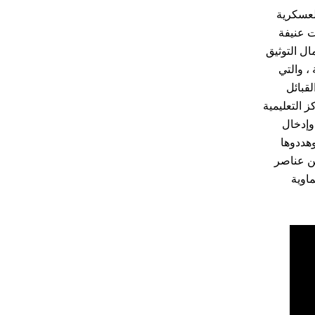
لعسكرية
ت عنيفة
ال التوثيق
، والتي
قبائل
 التعليمية
وإدخال
هددوها
هن عناصر
اوية