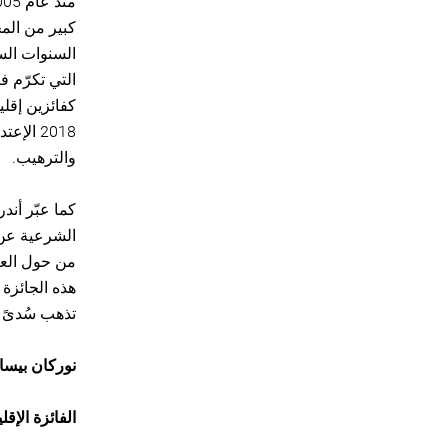
كبير من الم
السنوات السا
التي تكرّم 
كفائزين إقلي
2018 ال
والترهيب.
كما عبّر أن
الشرعية عن 
من حول العال
هذه الجائزة
تذهب سُدىً ،
نوركان بيسال
الفائزة الإق