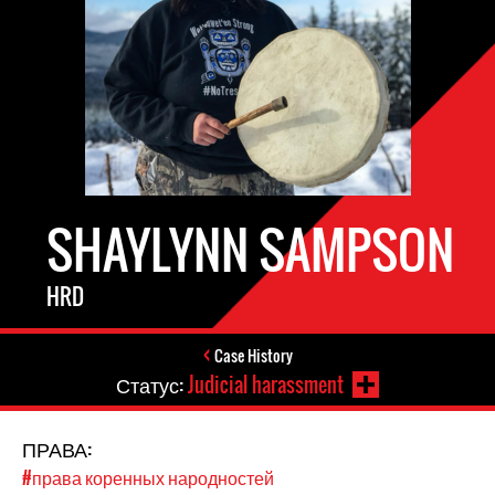
SHAYLYNN SAMPSON
HRD
Case History
Статус:
Judicial harassment
ПРАВА:
#права коренных народностей