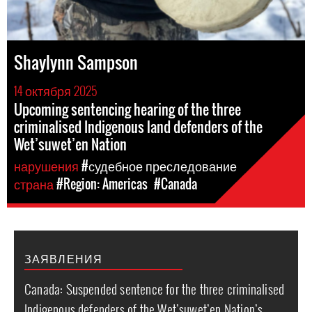
Shaylynn Sampson
14 октября 2025
Upcoming sentencing hearing of the three
criminalised Indigenous land defenders of the
Wet’suwet’en Nation
нарушения
#судебное преследование
страна
#Region: Americas
#Canada
ЗАЯВЛЕНИЯ
Canada: Suspended sentence for the three criminalised
Indigenous defenders of the Wet’suwet’en Nation’s