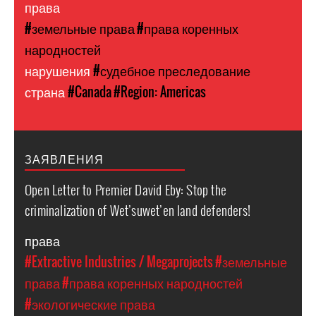
права
#земельные права
#права коренных
народностей
нарушения
#судебное преследование
страна
#Canada
#Region: Americas
ЗАЯВЛЕНИЯ
Open Letter to Premier David Eby: Stop the
criminalization of Wet’suwet’en land defenders!
права
#Extractive Industries / Megaprojects
#земельные
права
#права коренных народностей
#экологические права