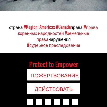
страна
#Region: Americas
#Canada
права
#права
коренных народностей
#земельные
права
нарушения
#судебное преследование
Protect to Empower
ПОЖЕРТВОВАНИЕ
ДЕЙСТВОВАТЬ