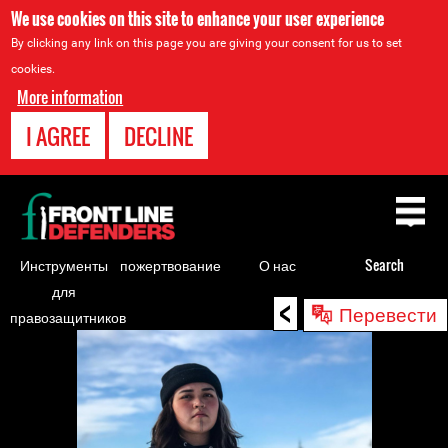
We use cookies on this site to enhance your user experience
By clicking any link on this page you are giving your consent for us to set
cookies.
More information
I AGREE
DECLINE
Back
to
top
Инструменты
пожертвование
О нас
Search
для
<
Back
Перевести
правозащитников
to
top