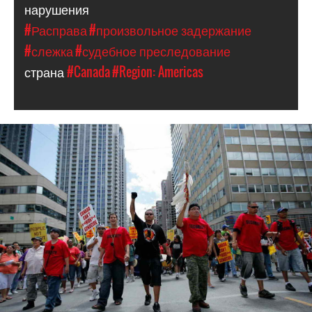
нарушения
#Расправа
#произвольное задержание
#слежка
#судебное преследование
страна
#Canada
#Region: Americas
#Canada-
general-
context.jpg