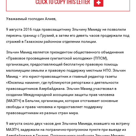
CLICK TO COPY THIS LETTER
Уважаемый господин Алиев,
9 августа 2016 года правозащитнику Эльчину Мамеду не позволили
пересечь границу с Грузией, а затем его девять часов продержали под
стражей в Газахском районном отделении полиции.
Эльчин Мамед является президентом общественного объединения
«Правовое просвещение сумгаитской молодежи» (ППСМ),
организации, предоставляющей бесплатную правовую помощь
малоимущим семьям и правовую поддержку местным НПО. Эльчин
Мамед – это юрист-правозащитник и главный редактор газеты
«Юкселиш намине», где публикуются репортажи о деятельности
правозащитников Азербайджана. Эльчин Мамед участвовал в
создании Международной ассоциации защиты прав человека
(МАЗПЧ) в Бельгии, организации, которая отстаивает основные
свободы и права человека и предоставляет поддержку
правозащитникам из разных стран мира.
9 августа около двух часов дня Эльчина Мамеда, ехавшего на встречу
МАЗПЧ, задержали на погранично-пропускном пункте при выезде из
Азербайджана в Грузию. Пограничники сообщили Эльчину Мамеду,