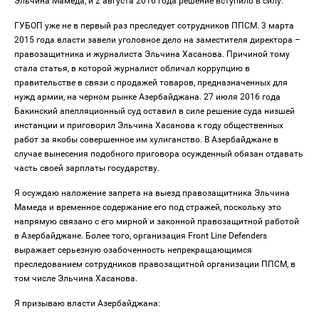
Эльчина Мамеда, и 2 августа 2016 года решение вступило в силу.
ГУБОП уже не в первый раз преследует сотрудников ППСМ. 3 марта
2015 года власти завели уголовное дело на заместителя директора –
правозащитника и журналиста Эльчина Хасанова. Причиной тому
стала статья, в которой журналист обличал коррупцию в
правительстве в связи с продажей товаров, предназначенных для
нужд армии, на черном рынке Азербайджана. 27 июля 2016 года
Бакинский апелляционный суд оставил в силе решение суда низшей
инстанции и приговорил Эльчина Хасанова к году общественных
работ за якобы совершенное им хулиганство. В Азербайджане в
случае вынесения подобного приговора осужденный обязан отдавать
часть своей зарплаты государству.
Я осуждаю наложение запрета на выезд правозащитника Эльчина
Мамеда и временное содержание его под стражей, поскольку это
напрямую связано с его мирной и законной правозащитной работой
в Азербайджане. Более того, организация Front Line Defenders
выражает серьезную озабоченность непрекращающимся
преследованием сотрудников правозащитной организации ППСМ, в
том числе Эльчина Хасанова.
Я призываю власти Азербайджана: