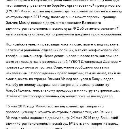
что Главное управление по борьбе c организованной преступностью
(ГУБОП) Министерства внутренних дел наложило запрет на его выезд
из страны еще в 2015 году, поэтому он не может пересечь границу.
Эльчин Мамед показал документ с решением Бакинского
административно-экономического суда № 2 об отмене ограничений
на его выезд из страны, но пограничники документ проигнорировали.
Полицейские увезли правозащитника и поместили его под стражу в
Газахском районном отделении полиции, а также конфисковали его
телефон и компьютер. Через девять часов – после того, как пришел
факс от главы отдела расследований ГУБОП Джанполада Даанова –
правозащитника отпустили. Содержание сообщения остается
неизвестным. Освобожденный правозащитник, тем не менее, так и не
смог выехать из страны. Эльчин Мамeд вернулся в Баку и подал
жалобу по поводу задержания и запрета на выезд президенту
Азербайджана, генеральному прокурору и министру внутренних дел.
Ответа от этих государственных служащих пока не последовало.
15 мая 2015 года Министерство внутренних дел запретило
правозащитнику выезжать из страны в связи с тем, что Эльчин
Мамед, якобы, задолжал деньги банку. 24 мая 2016 года Бакинский
административно-экономический суд № 2 отменил запрет на выезд