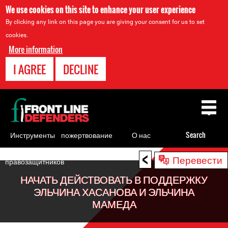
We use cookies on this site to enhance your user experience
By clicking any link on this page you are giving your consent for us to set
cookies.
More information
I AGREE
DECLINE
Back
to
top
Инструменты
пожертвование
О нас
Search
для
<
Back
Перевести
правозащитников
to
НАЧАТЬ ДЕЙСТВОВАТЬ В ПОДДЕРЖКУ
top
ЭЛЬЧИНА ХАСАНОВА И ЭЛЬЧИНА
МАМЕДА