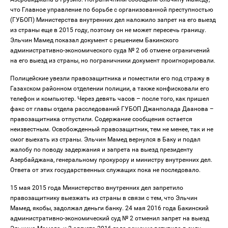
что Главное управление по борьбе c организованной преступностью
(ГУБОП) Министерства внутренних дел наложило запрет на его выезд
из страны еще в 2015 году, поэтому он не может пересечь границу.
Эльчин Мамед показал документ с решением Бакинского
административно-экономического суда № 2 об отмене ограничений
на его выезд из страны, но пограничники документ проигнорировали.
Полицейские увезли правозащитника и поместили его под стражу в
Газахском районном отделении полиции, а также конфисковали его
телефон и компьютер. Через девять часов – после того, как пришел
факс от главы отдела расследований ГУБОП Джанполада Даанова –
правозащитника отпустили. Содержание сообщения остается
неизвестным. Освобожденный правозащитник, тем не менее, так и не
смог выехать из страны. Эльчин Мамeд вернулся в Баку и подал
жалобу по поводу задержания и запрета на выезд президенту
Азербайджана, генеральному прокурору и министру внутренних дел.
Ответа от этих государственных служащих пока не последовало.
15 мая 2015 года Министерство внутренних дел запретило
правозащитнику выезжать из страны в связи с тем, что Эльчин
Мамед, якобы, задолжал деньги банку. 24 мая 2016 года Бакинский
административно-экономический суд № 2 отменил запрет на выезд