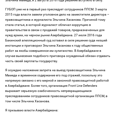
Эльчина Мамеда, и 2 августа 2016 года решение вступило в силу.
ГУБОП уже не в первый раз преследует сотрудников ППСМ. 3 марта
2015 года власти завели уголовное дело на заместителя директора –
правозащитника и журналиста Эльчина Хасанова. Причиной тому
стала статья, в которой журналист обличал коррупцию в
правительстве в связи с продажей товаров, предназначенных для
нужд армии, на черном рынке Азербайджана. 27 июля 2016 года
Бакинский апелляционный суд оставил в силе решение суда низшей
инстанции и приговорил Эльчина Хасанова к году общественных
работ за якобы совершенное им хулиганство. В Азербайджане в
случае вынесения подобного приговора осужденный обязан отдавать
часть своей зарплаты государству.
Я осуждаю наложение запрета на выезд правозащитника Эльчина
Мамеда и временное содержание его под стражей, поскольку это
напрямую связано с его мирной и законной правозащитной работой
в Азербайджане. Более того, организация Front Line Defenders
выражает серьезную озабоченность непрекращающимся
преследованием сотрудников правозащитной организации ППСМ, в
том числе Эльчина Хасанова.
Я призываю власти Азербайджана: