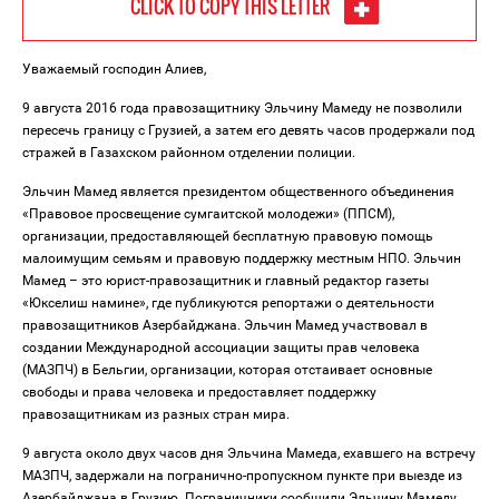
CLICK TO COPY THIS LETTER
Уважаемый господин Алиев,
9 августа 2016 года правозащитнику Эльчину Мамеду не позволили
пересечь границу с Грузией, а затем его девять часов продержали под
стражей в Газахском районном отделении полиции.
Эльчин Мамед является президентом общественного объединения
«Правовое просвещение сумгаитской молодежи» (ППСМ),
организации, предоставляющей бесплатную правовую помощь
малоимущим семьям и правовую поддержку местным НПО. Эльчин
Мамед – это юрист-правозащитник и главный редактор газеты
«Юкселиш намине», где публикуются репортажи о деятельности
правозащитников Азербайджана. Эльчин Мамед участвовал в
создании Международной ассоциации защиты прав человека
(МАЗПЧ) в Бельгии, организации, которая отстаивает основные
свободы и права человека и предоставляет поддержку
правозащитникам из разных стран мира.
9 августа около двух часов дня Эльчина Мамеда, ехавшего на встречу
МАЗПЧ, задержали на погранично-пропускном пункте при выезде из
Азербайджана в Грузию. Пограничники сообщили Эльчину Мамеду,