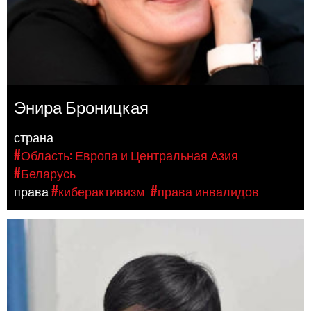
Энира Броницкая
страна
#Область: Европа и Центральная Азия
#Беларусь
права
#киберактивизм
#права инвалидов