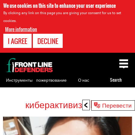
We use cookies on this site to enhance your user experience
By clicking any link on this page you are giving your consent for us to set
cookies.
More information
I AGREE
DECLINE
Back
to
top
Инструменты
пожертвование
О нас
Search
для
правозащитников
<
киберактивизм HRDs
Back
Перевести
to
top