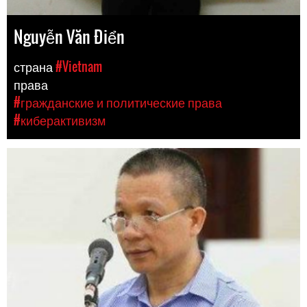
Nguyễn Văn Điển
страна
#Vietnam
права
#гражданские и политические права
#киберактивизм