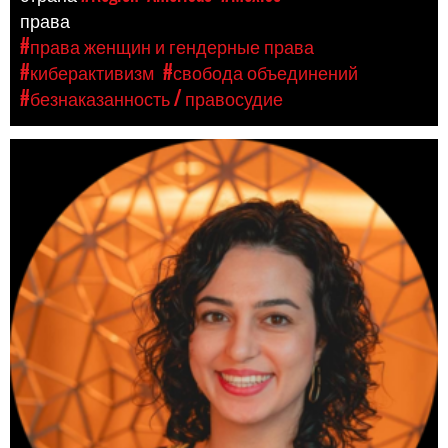
права
#права женщин и гендерные права
#киберактивизм
#свобода объединений
#безнаказанность / правосудие