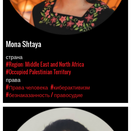
Mona Shtaya
страна
#Region: Middle East and North Africa
#Occupied Palestinian Territory
права
#Права человека
#киберактивизм
#безнаказанность / правосудие