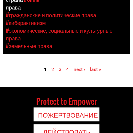
права
#гражданские и политические права
#киберактивизм
#экономические, социальные и культурные
права
#земельные права
1
2
3
4
next ›
last »
Pages
Protect to Empower
ПОЖЕРТВОВАНИЕ
ДЕЙСТВОВАТЬ