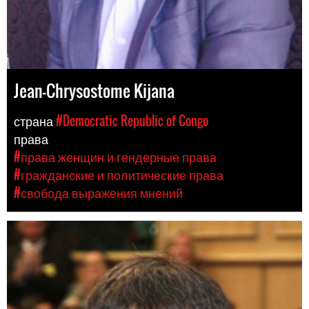
Jean-Chrysostome Kijana
страна
#Democratic Republic of Congo
права
#права женщин и гендерные права
#гражданские и политические права
#свобода выражения мнений