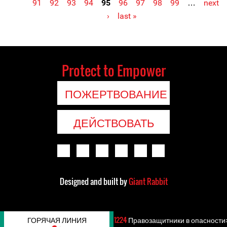
91
92
93
94
95
96
97
98
99
…
next
›
last »
Protect to Empower
ПОЖЕРТВОВАНИЕ
ДЕЙСТВОВАТЬ
Designed and built by
Giant Rabbit
ГОРЯЧАЯ ЛИНИЯ
1224
Правозащитники в опасности: