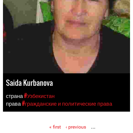
Saida Kurbanova
страна
#Узбекистан
права
#гражданские и политические права
« first
‹ previous
…
Pages