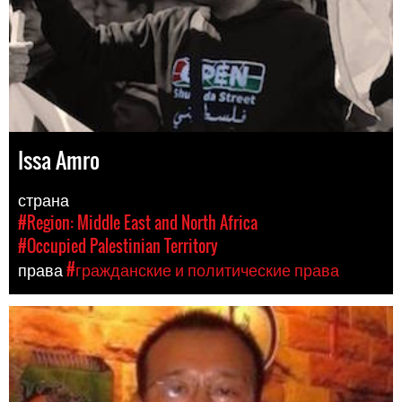
Issa Amro
страна
#Region: Middle East and North Africa
#Occupied Palestinian Territory
права
#гражданские и политические права