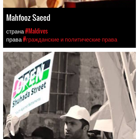
Mahfooz Saeed
страна
#Maldives
права
#гражданские и политические права