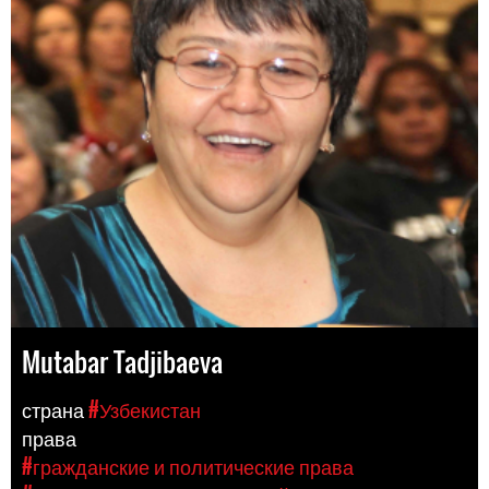
Mutabar Tadjibaeva
страна
#Узбекистан
права
#гражданские и политические права