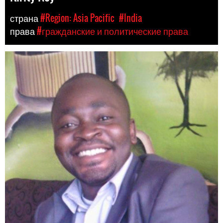
страна
#Region: Asia Pacific
#India
права
#гражданские и политические права