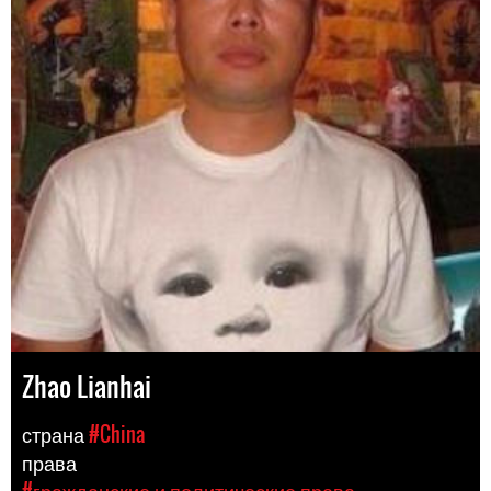
Zhao Lianhai
страна
#China
права
#гражданские и политические права