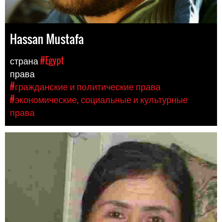
Hassan Mustafa
страна
#Egypt
права
#гражданские и политические права
#экономические, социальные и культурные
права