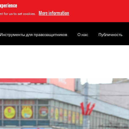
experience
More information
t for us to set cookies.
Инструменты для правозащитников
О нас
Публичность