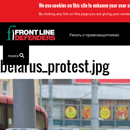
We use cookies on this site to enhance your user 
By clicking any link on this page you are giving your consen
Back
to
Узнать о правозащитниках
top
поиск
belarus_protest.jpg
Back
to
top