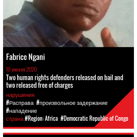
Fabrice Ngani
10 июня 2020
Two human rights defenders released on bail and
two released free of charges
нарушения
#Расправа
#произвольное задержание
#нападение
страна
#Region: Africa
#Democratic Republic of Congo