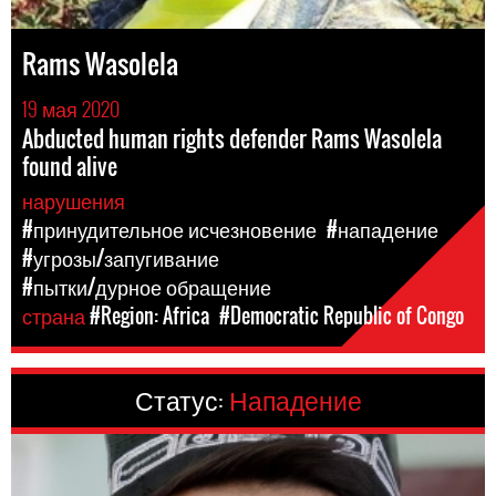
Rams Wasolela
19 мая 2020
Abducted human rights defender Rams Wasolela
found alive
нарушения
#принудительное исчезновение
#нападение
#угрозы/запугивание
#пытки/дурное обращение
страна
#Region: Africa
#Democratic Republic of Congo
Статус:
Нападение