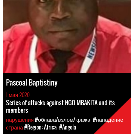
Pascoal Baptistiny
1 мая 2020
Series of attacks against NGO MBAKITA and its
members
нарушения
#облава/взлом/кража
#нападение
страна
#Region: Africa
#Angola