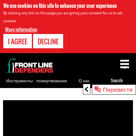
We use cookies on this site to enhance your user experience
By clicking any link on this page you are giving your consent for us to set
cookies.
More information
I AGREE
DECLINE
Back
to
top
Инструменты
пожертвование
О нас
Search
<
Перевести
для
Back
правозащитников
to
top