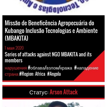
Missão de Beneficência Agropecuária do
Kubango Inclusão Tecnologias e Ambiente
(MBAKITA)
1 мая 2020
Series of attacks against NGO MBAKITA and its
members
нарушения
#облава/взлом/кража
#нападение
страна
#Region: Africa
#Angola
Статус:
Arson Attack