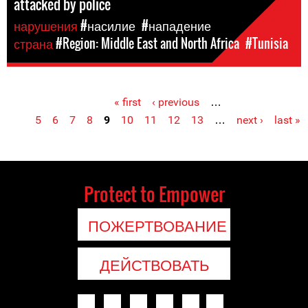
attacked by police
нарушения
#насилие
#нападение
страна
#Region: Middle East and North Africa
#Tunisia
« first
‹ previous
…
Pages
5
6
7
8
9
10
11
12
13
…
next ›
last »
Protect to Empower
ПОЖЕРТВОВАНИЕ
ДЕЙСТВОВАТЬ