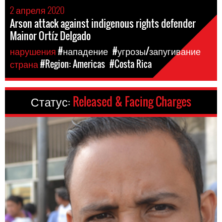
2 апреля 2020
Arson attack against indigenous rights defender
Mainor Ortíz Delgado
нарушения
#нападение
#угрозы/запугивание
страна
#Region: Americas
#Costa Rica
Статус:
Released & Facing Charges