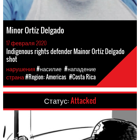
Minor Ortíz Delgado
17 февраля 2020
Indigenous rights defender Mainor Ortíz Delgado
shot
нарушения
#насилие
#нападение
страна
#Region: Americas
#Costa Rica
Статус:
Attacked