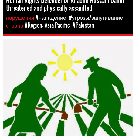
Human Rights Defender Dr Khadim Hussain Dahot
threatened and physically assaulted
нарушения
#нападение
#угрозы/запугивание
страна
#Region: Asia Pacific
#Pakistan