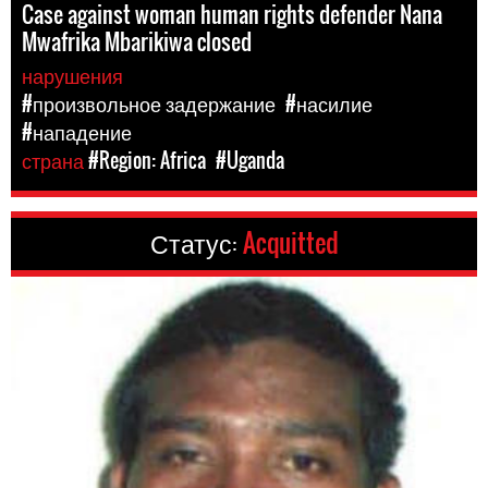
Case against woman human rights defender Nana
Mwafrika Mbarikiwa closed
нарушения
#произвольное задержание
#насилие
#нападение
страна
#Region: Africa
#Uganda
Статус:
Acquitted