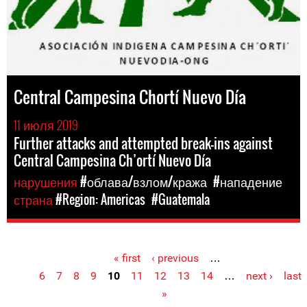
Central Campesina Chortí Nuevo Día
11 июля 2019
Further attacks and attempted break-ins against
Central Campesina Ch’ortí Nuevo Día
нарушения
#облава/взлом/кража
#нападение
страна
#Region: Americas
#Guatemala
« first
‹ previous
…
Pages
6
7
8
9
10
11
12
13
14
…
next ›
last
»