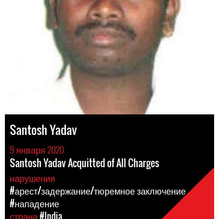
Santosh Yadav
9 января 2020
Santosh Yadav Acquitted of All Charges
нарушения
#арест/задержание/тюремное заключение
#нападение
страна
#India