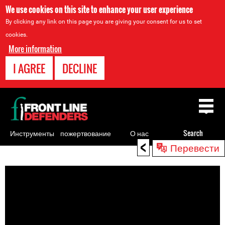
We use cookies on this site to enhance your user experience
By clicking any link on this page you are giving your consent for us to set
cookies.
More information
I AGREE
DECLINE
Back
to
top
Инструменты
пожертвование
О нас
Search
<
Перевести
для
Back
правозащитников
to
top