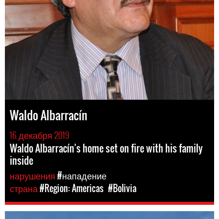
Waldo Albarracín
16 декабря 2019
Waldo Albarracín's home set on fire with his family
inside
нарушения
#нападение
страна
#Region: Americas
#Bolivia