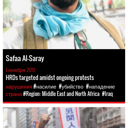
Safaa Al-Saray
1 ноября 2019
HRDs targeted amidst ongoing protests
нарушения
#насилие
#убийство
#нападение
страна
#Region: Middle East and North Africa
#Iraq