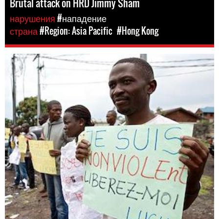
Brutal attack on HRD Jimmy Sham
нарушения
#нападение
страна
#Region: Asia Pacific
#Hong Kong