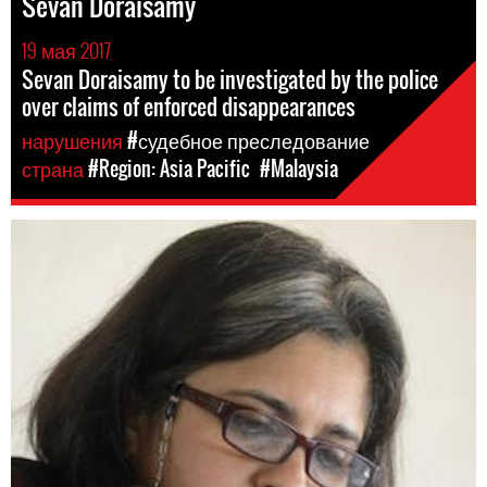
Sevan Doraisamy
19 мая 2017
Sevan Doraisamy to be investigated by the police
over claims of enforced disappearances
нарушения
#судебное преследование
страна
#Region: Asia Pacific
#Malaysia