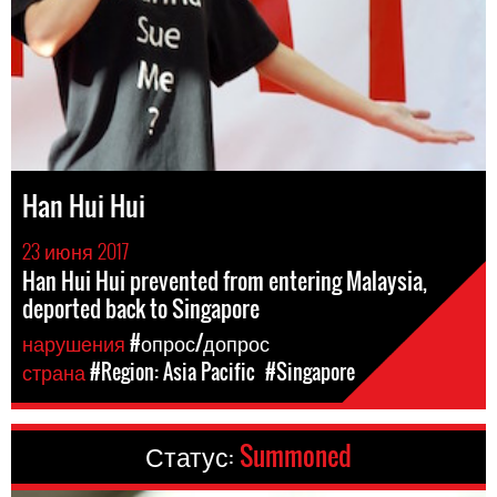
Han Hui Hui
23 июня 2017
Han Hui Hui prevented from entering Malaysia,
deported back to Singapore
нарушения
#опрос/допрос
страна
#Region: Asia Pacific
#Singapore
Статус:
Summoned