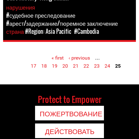
нарушения
#судебное преследование
#арест/задержание/тюремное заключение
страна
#Region: Asia Pacific
#Cambodia
« first
‹ previous
…
Pages
17
18
19
20
21
22
23
24
25
Protect to Empower
ПОЖЕРТВОВАНИЕ
ДЕЙСТВОВАТЬ