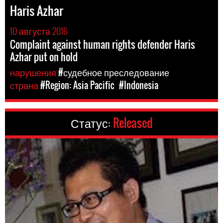
Haris Azhar
10 августа 2016
Complaint against human rights defender Haris
Azhar put on hold
нарушения
#судебное преследование
страна
#Region: Asia Pacific
#Indonesia
Статус:
Released