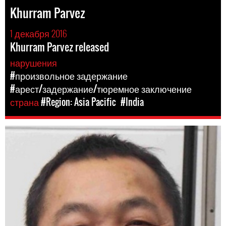
Khurram Parvez
1 декабря 2016
Khurram Parvez released
нарушения
#произвольное задержание
#арест/задержание/тюремное заключение
страна
#Region: Asia Pacific
#India