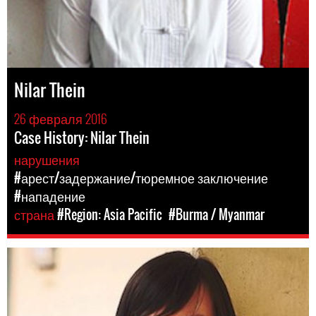
Nilar Thein
26 февраля 2016
Case History: Nilar Thein
нарушения
#арест/задержание/тюремное заключение
#нападение
страна
#Region: Asia Pacific
#Burma / Myanmar