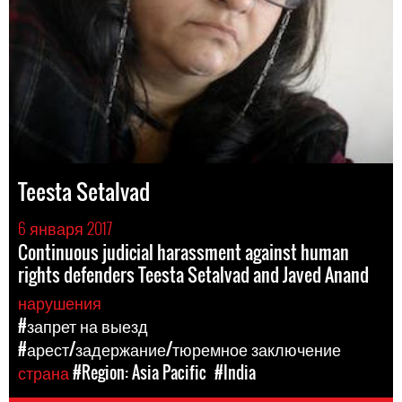
Teesta Setalvad
6 января 2017
Continuous judicial harassment against human
rights defenders Teesta Setalvad and Javed Anand
нарушения
#запрет на выезд
#арест/задержание/тюремное заключение
страна
#Region: Asia Pacific
#India