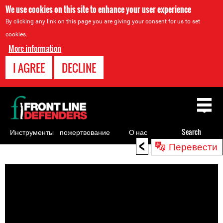
We use cookies on this site to enhance your user experience
By clicking any link on this page you are giving your consent for us to set
cookies.
More information
I AGREE
DECLINE
Back
to
top
Инструменты
пожертвование
О нас
Search
<
Перевести
для
Back
правозащитников
to
top