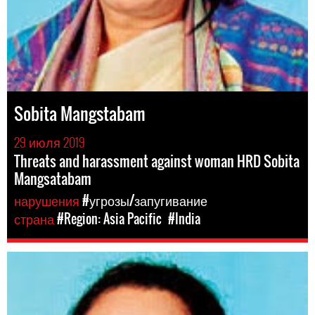
Sobita Mangstabam
29 июля 2019
Threats and harassment against woman HRD Sobita
Mangsatabam
нарушения
#угрозы/запугивание
страна
#Region: Asia Pacific
#India