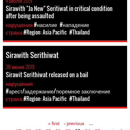
4 июля 2019
Sirawith "Ja New" Seritiwat in critical condition
after being assaulted
нарушения
#насилие
#нападение
страна
#Region: Asia Pacific
#Thailand
Sirawith Serithiwat
28 июня 2019
Sirawit Serithiwat released on a bail
нарушения
#арест/задержание/тюремное заключение
страна
#Region: Asia Pacific
#Thailand
« first
‹ previous
…
Pages