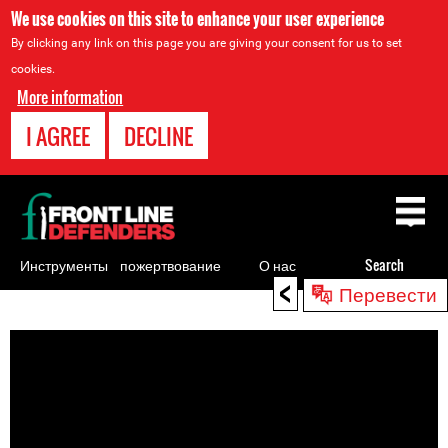
We use cookies on this site to enhance your user experience
By clicking any link on this page you are giving your consent for us to set
cookies.
More information
I AGREE
DECLINE
Back
to
top
Инструменты
пожертвование
О нас
Search
<
Перевести
для
Back
правозащитников
to
top