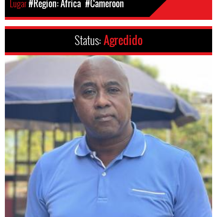
Lugar
#Region: Africa
#Cameroon
Status:
Agredido