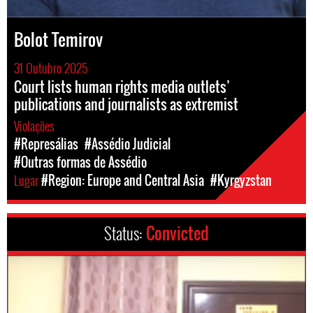
Bolot Temirov
31 Outubro 2025
Court lists human rights media outlets’
publications and journalists as extremist
Violações
#Represálias
#Assédio Judicial
#Outras formas de Assédio
Lugar
#Region: Europe and Central Asia
#Kyrgyzstan
Status:
Convicted