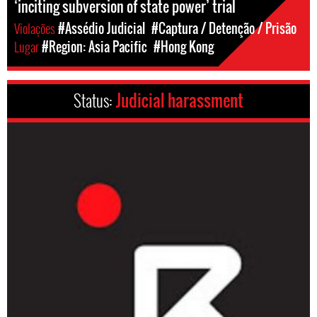
‘inciting subversion of state power’ trial
Violações
#Assédio Judicial
#Captura / Detenção / Prisão
Lugar
#Region: Asia Pacific
#Hong Kong
Status:
Judicial harassment