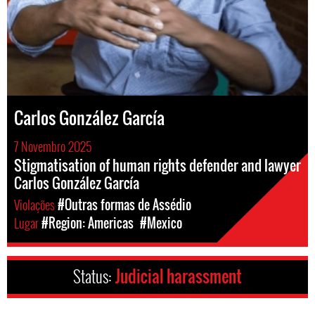
Carlos González García
7 Novembro 2025
Stigmatisation of human rights defender and lawyer
Carlos González García
Violações
#Outras formas de Assédio
Lugar
#Region: Americas
#Mexico
Status:
Judicial harassment