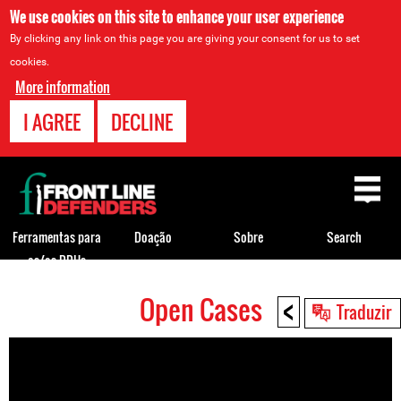
We use cookies on this site to enhance your user experience
By clicking any link on this page you are giving your consent for us to set
cookies.
More information
I AGREE
DECLINE
Back
to
top
Ferramentas para
Doação
Sobre
Search
os/as DDHs
<
Open Cases
Back
Traduzir
to
top