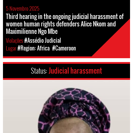
5 Novembro 2025
Third hearing in the ongoing judicial harassment of
women human rights defenders Alice Nkom and
Maximilienne Ngo Mbe
Violações
#Assédio Judicial
Lugar
#Region: Africa
#Cameroon
Status:
Judicial harassment