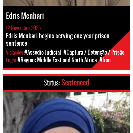
Edris Menbari
12 Novembro 2025
Edris Menbari begins serving one year prison
sentence
Violações
#Assédio Judicial
#Captura / Detenção / Prisão
Lugar
#Region: Middle East and North Africa
#Iran
Status:
Sentenced