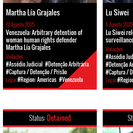
Martha Lía Grajales
Lu Siwei
12 Agosto 2025
5 Agosto 2025
Venezuela: Arbitrary detention of
Lu Siwei rel
woman human rights defender
surveillanc
Martha Lía Grajales
Violações
Violações
#Assédio Jud
#Assédio Judicial
#Detenção Arbitrária
#Detenção Ar
#Captura / Detenção / Prisão
#Captura / D
Lugar
#Region: Americas
#Venezuela
Lugar
#Region
Status:
Detained
St