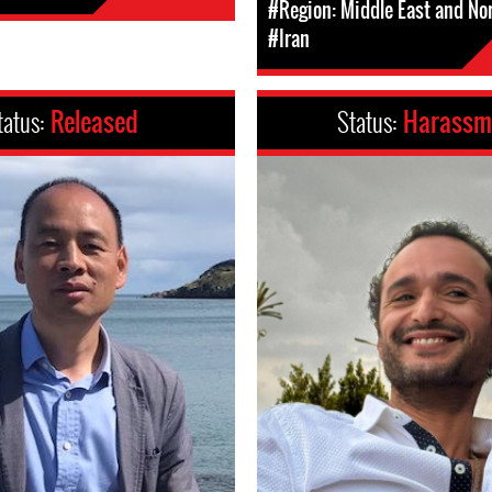
#Region: Middle East and Nor
#Iran
tatus:
Released
Status:
Harassm