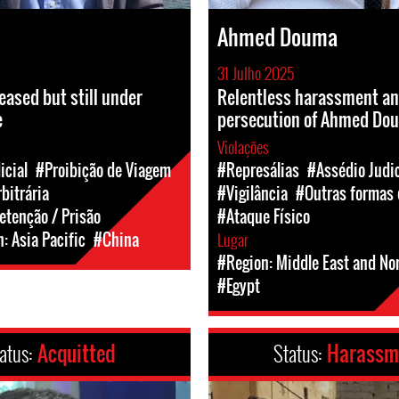
Ahmed Douma
31 Julho 2025
eased but still under
Relentless harassment and
e
persecution of Ahmed Do
Violações
icial
#Proibição de Viagem
#Represálias
#Assédio Judic
bitrária
#Vigilância
#Outras formas 
etenção / Prisão
#Ataque Físico
: Asia Pacific
#China
Lugar
#Region: Middle East and Nor
#Egypt
atus:
Acquitted
Status:
Harassm