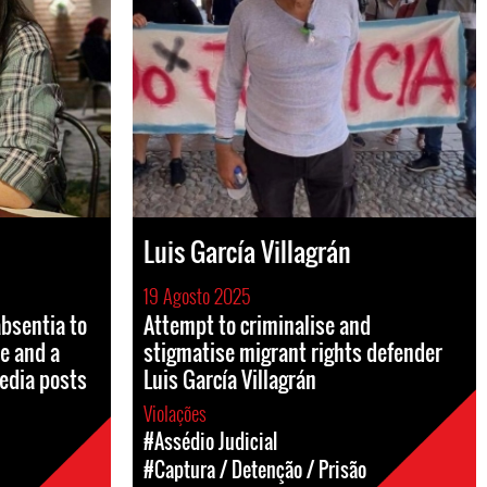
Luis García Villagrán
19 Agosto 2025
absentia to
Attempt to criminalise and
ne and a
stigmatise migrant rights defender
media posts
Luis García Villagrán
Violações
#Assédio Judicial
#Captura / Detenção / Prisão