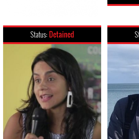
Status:
Detained
S