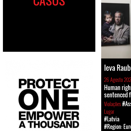
CASOS
Ieva Raub
26 Agosto 20
Human righ
sentenced f
Violações
#Ass
Lugar
#Latvia
#Region: Eur