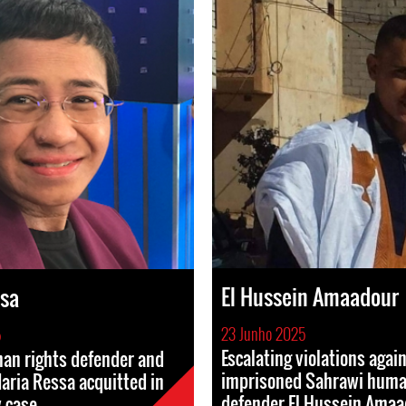
El Hussein Amaadour
ssa
23 Junho 2025
5
Escalating violations agai
n rights defender and
imprisoned Sahrawi huma
Maria Ressa acquitted in
defender El Hussein Amaa
 case