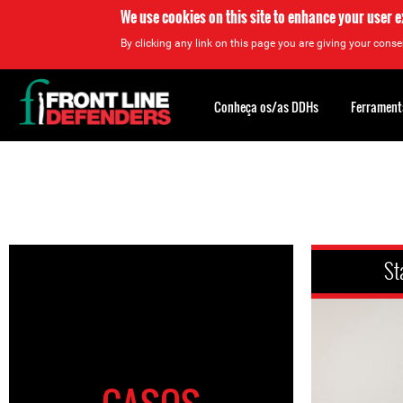
We use cookies on this site to enhance your user 
By clicking any link on this page you are giving your consen
Back
to
Conheça os/as DDHs
Ferrament
top
Back
to
top
St