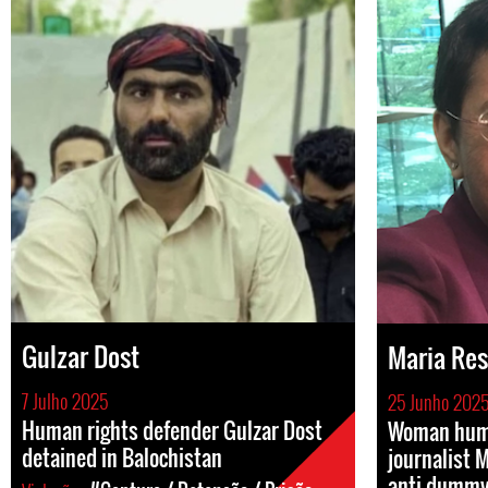
Gulzar Dost
Maria Re
7 Julho 2025
25 Junho 202
Human rights defender Gulzar Dost
Woman huma
detained in Balochistan
journalist 
anti-dummy