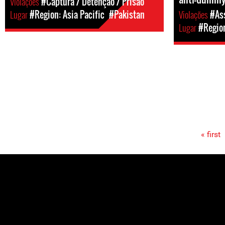
Violações
#Captura / Detenção / Prisão
Lugar
#Region: Asia Pacific
#Pakistan
Violações
#Ass
Lugar
#Region
« first
Pages