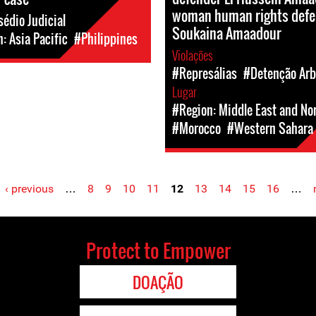
woman human rights defe
édio Judicial
Soukaina Amaadour
: Asia Pacific
#Philippines
Violações
#Represálias
#Detenção Arbi
Lugar
#Region: Middle East and Nor
#Morocco
#Western Sahara
‹ previous
…
8
9
10
11
12
13
14
15
16
…
Protect to Empower
DOAÇÃO