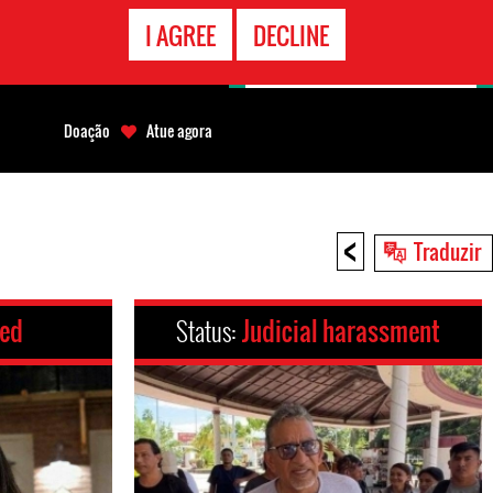
CONTATO
I AGREE
DECLINE
EMERGÊNCIA
Doação
Atue agora
<
Traduzir
ced
Status:
Judicial harassment