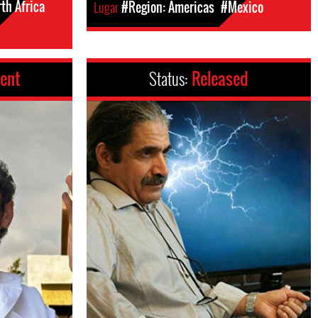
th Africa
Lugar
#Region: Americas
#Mexico
ent
Status:
Released