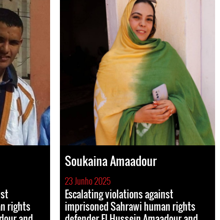
Soukaina Amaadour
23 Junho 2025
nst
Escalating violations against
n rights
imprisoned Sahrawi human rights
dour and
defender El Hussein Amaadour and