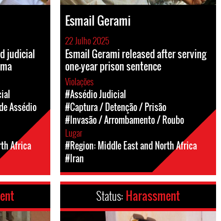
Esmail Gerami
22 Julho 2025
 judicial
Esmail Gerami released after serving
uma
one-year prison sentence
Violações
ial
#Assédio Judicial
de Assédio
#Captura / Detenção / Prisão
#Invasão / Arrombamento / Roubo
Lugar
th Africa
#Region: Middle East and North Africa
#Iran
ent
Status:
Harassment