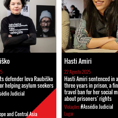
iško
Hasti Amiri
25
22 Agosto 2025
ts defender Ieva Raubiško
Hasti Amiri sentenced in 
or helping asylum seekers
three years in prison, a fi
travel ban for her social 
édio Judicial
about prisoners’ rights
Violações
#Assédio Judicial
Lugar
ope and Central Asia