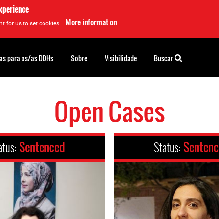
experience
More information
t for us to set cookies.
as para os/as DDHs
Sobre
Visibilidade
Buscar
Open Cases
atus:
Sentenced
Status:
Senten