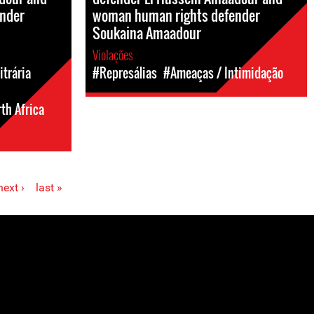
nder
woman human rights defender
Soukaina Amaadour
Violações
trária
#Represálias
#Ameaças / Intimidação
th Africa
next ›
last »