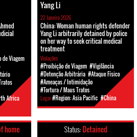
Yang Li
22 Janeiro 2026
 Ahmed
China: Woman human rights defender
dicial
Yang Li arbitrarily detained by police
on her way to seek critical medical
treatment
Violações
o de Viagem
#Proibição de Viagem
#Vigilância
o
#Detenção Arbitrária
#Ataque Físico
tório
#Ameaças / Intimidação
Tratos
#Tortura / Maus Tratos
Lugar
#Region: Asia Pacific
#China
th Africa
of home
Status:
Detained