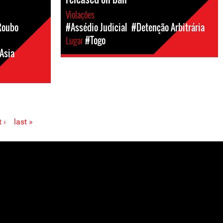
Violações
Roubo
#Assédio Judicial
#Detenção Arbitrária
Lugar
#Togo
Asia
 ›
last »