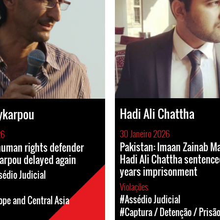
Hadi Ali Chattha
ykarpou
30 Janeiro 2026
26
Pakistan: Imaan Zainab Ma
human rights defender
Hadi Ali Chattha sentenced
arpou delayed again
years imprisonment
édio Judicial
Violações
#Assédio Judicial
ope and Central Asia
#Captura / Detenção / Prisã