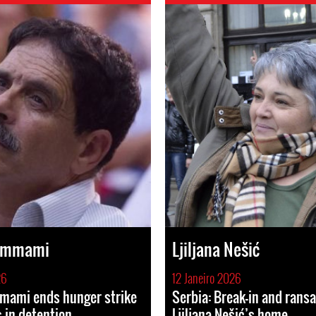
Hammami
Ljiljana Nešić
26
12 Janeiro 2026
mami ends hunger strike
Serbia: Break-in and ransa
 in detention
Ljiljana Nešić’s home