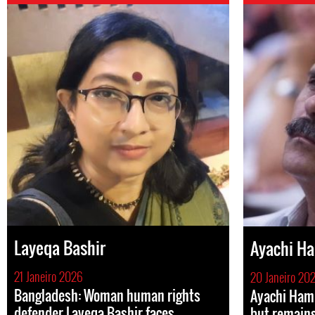
Layeqa Bashir
Ayachi 
21 Janeiro 2026
20 Janeiro 20
Bangladesh: Woman human rights
Ayachi Ham
defender Layeqa Bashir faces
but remains