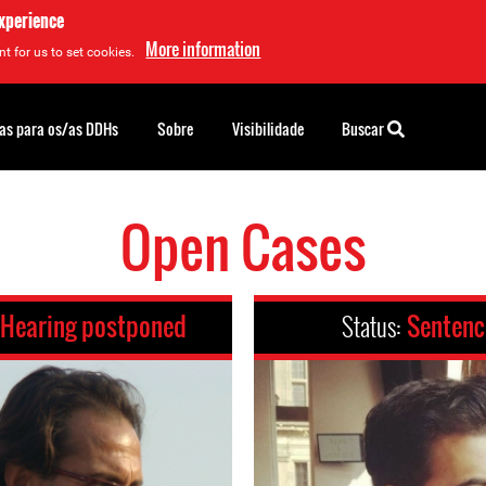
experience
More information
t for us to set cookies.
as para os/as DDHs
Sobre
Visibilidade
Buscar
Open Cases
Hearing postponed
Status:
Senten