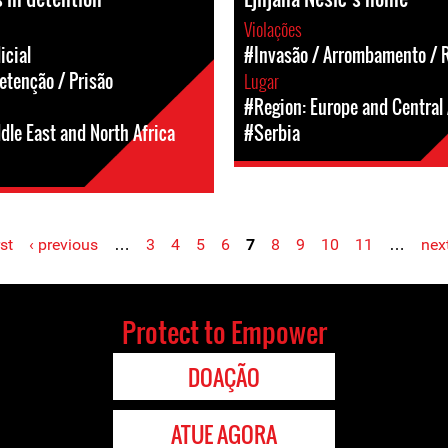
Violações
icial
#Invasão / Arrombamento / 
etenção / Prisão
Lugar
#Region: Europe and Central 
dle East and North Africa
#Serbia
rst
‹ previous
…
3
4
5
6
7
8
9
10
11
…
next
Protect to Empower
DOAÇÃO
ATUE AGORA