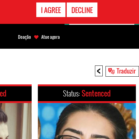
CONTATO
I AGREE
DECLINE
EMERGÊNCIA
Doação
Atue agora
<
Traduzir
ced
Status:
Sentenced