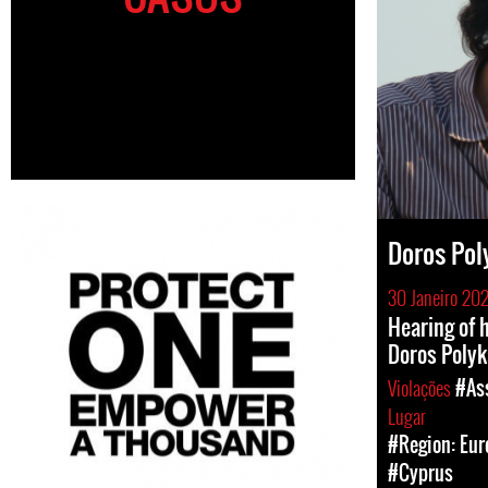
Doros Pol
30 Janeiro 20
Hearing of 
Doros Polyk
Violações
#Ass
Lugar
#Region: Eur
#Cyprus