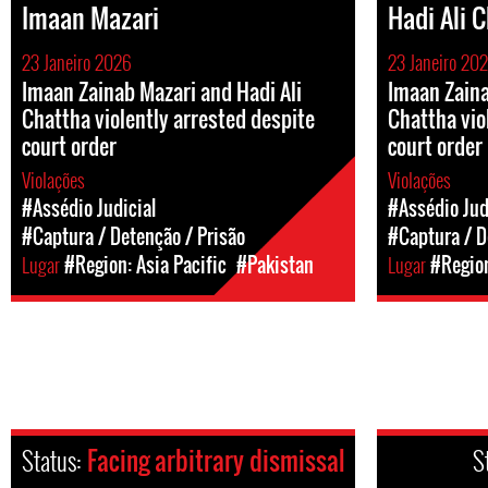
Imaan Mazari
Hadi Ali 
23 Janeiro 2026
23 Janeiro 20
Imaan Zainab Mazari and Hadi Ali
Imaan Zaina
Chattha violently arrested despite
Chattha vio
court order
court order
Violações
Violações
#Assédio Judicial
#Assédio Jud
#Captura / Detenção / Prisão
#Captura / D
Lugar
#Region: Asia Pacific
#Pakistan
Lugar
#Region
Status:
Facing arbitrary dismissal
S