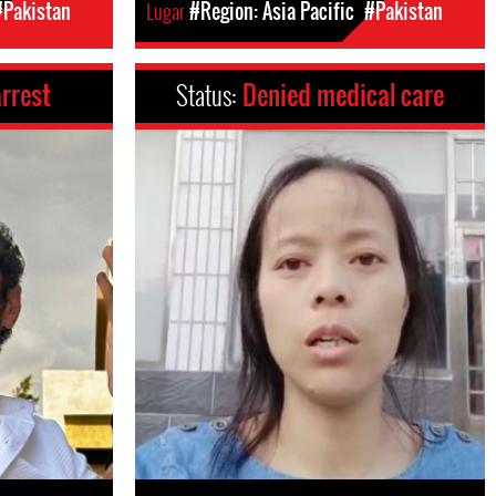
#Pakistan
Lugar
#Region: Asia Pacific
#Pakistan
arrest
Status:
Denied medical care