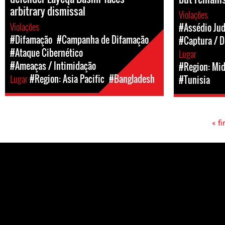
arbitrary dismissal
Violações
Violações
#Assédio Jud
#Difamação
#Campanha de Difamação
#Captura / D
#Ataque Cibernético
Lugar
#Ameaças / Intimidação
#Region: Mid
Lugar
#Region: Asia Pacific
#Bangladesh
#Tunisia
« fi
Pages