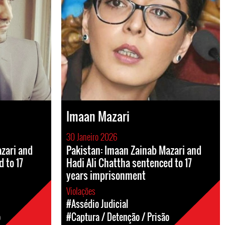
Imaan Mazari
30 Janeiro 2026
zari and
Pakistan: Imaan Zainab Mazari and
 to 17
Hadi Ali Chattha sentenced to 17
years imprisonment
Violações
#Assédio Judicial
o
#Captura / Detenção / Prisão