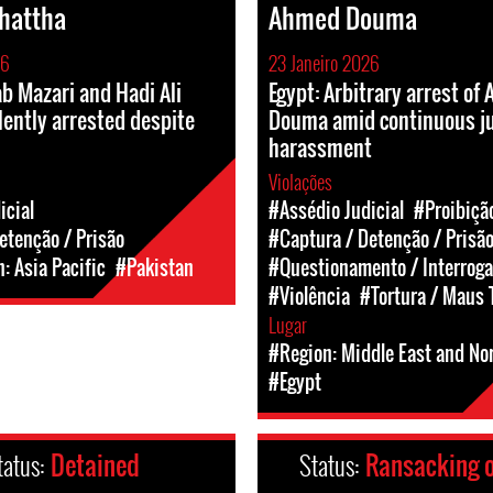
Chattha
Ahmed Douma
26
23 Janeiro 2026
b Mazari and Hadi Ali
Egypt: Arbitrary arrest of
lently arrested despite
Douma amid continuous ju
harassment
Violações
icial
#Assédio Judicial
#Proibiçã
etenção / Prisão
#Captura / Detenção / Prisã
: Asia Pacific
#Pakistan
#Questionamento / Interroga
#Violência
#Tortura / Maus 
Lugar
#Region: Middle East and Nor
#Egypt
tatus:
Detained
Status:
Ransacking 