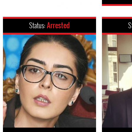
Status:
Arrested
S