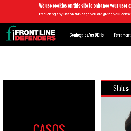
We use cookies on this site to enhance your user 
By clicking any link on this page you are giving your consen
Back
to
Conheça os/as DDHs
Ferrament
top
Back
to
top
Status:
CASOS