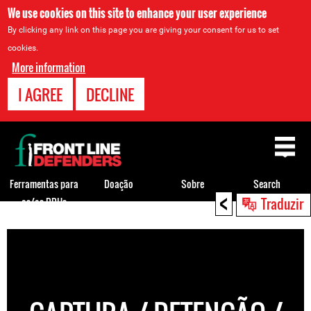
We use cookies on this site to enhance your user experience
By clicking any link on this page you are giving your consent for us to set
cookies.
More information
I AGREE
DECLINE
Back
to
top
Ferramentas para
Doação
Sobre
Search
<
Traduzir
os/as DDHs
Back
to
top