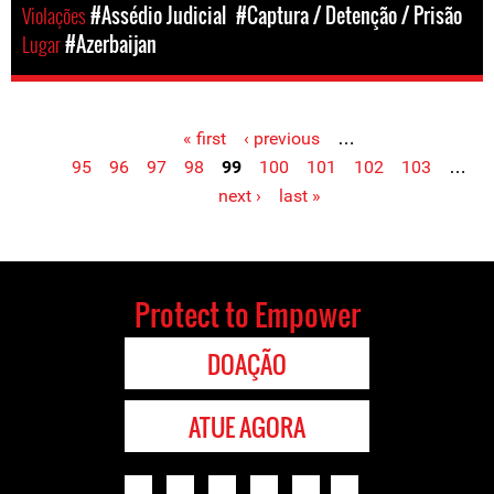
Violações
#Assédio Judicial
#Captura / Detenção / Prisão
Lugar
#Azerbaijan
« first
‹ previous
…
Pages
95
96
97
98
99
100
101
102
103
…
next ›
last »
Protect to Empower
DOAÇÃO
ATUE AGORA