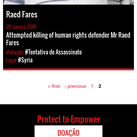
Raed Fares
29 Janeiro 2014
Attempted killing of human rights defender Mr Raed
Fares
Violações
#Tentativa de Assassinato
Lugar
#Syria
« first
‹ previous
1
2
Pages
Protect to Empower
DOAÇÃO