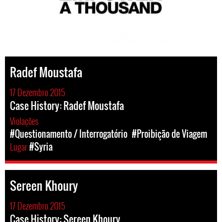
Radef Moustafa
17 Dezembro 2015
Case History: Radef Moustafa
Violações
#Questionamento / Interrogatório
#Proibição de Viagem
Lugar
#Syria
Sereen Khoury
17 Dezembro 2015
Case History: Sereen Khoury