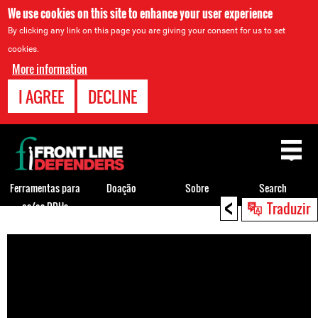
We use cookies on this site to enhance your user experience
By clicking any link on this page you are giving your consent for us to set
cookies.
More information
I AGREE
DECLINE
Back
to
top
Ferramentas para
Doação
Sobre
Search
<
Traduzir
os/as DDHs
Back
to
top